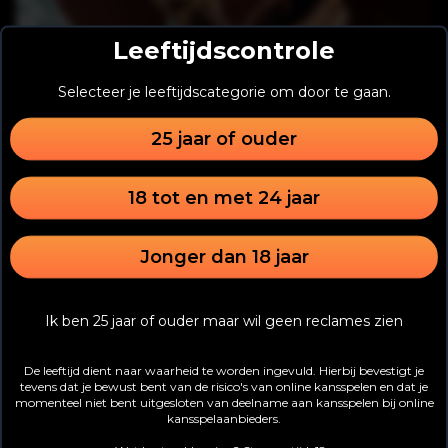
Leeftijdscontrole
Selecteer je leeftijdscategorie om door te gaan.
25 jaar of ouder
Uitslag
18 tot en met 24 jaar
135
deelnemers
Jonger dan 18 jaar
#
Speler
Prijs
1
Sebastiaan Haverkate
Finale ticket
Ik ben 25 jaar of ouder maar wil geen reclames zien
2
Jan Alemans
Halve finale ticket
3
Isaac Vega Sánchez
Halve finale ticket
De leeftijd dient naar waarheid te worden ingevuld. Hierbij bevestigt je
4
Bob Bleeker
Kwartfinale ticket
tevens dat je bewust bent van de risico's van online kansspelen en dat je
momenteel niet bent uitgesloten van deelname aan kansspelen bij online
5
Pascal Nieman
Kwartfinale ticket
kansspelaanbieders.