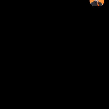
Over ONK Poker
Over Ons
Veelgestelde Vragen
In Contact Komen Met Ons?
Mail naar: info@onkpoker.nl
Poker