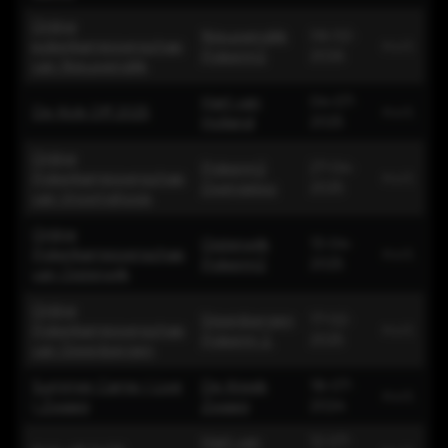
Online
Nieuwendijk
06-02-
pokerkampioenschap
n.v.t.
Pokerrrr2
2026
van Nieuwendijk
Hart van
04-07-
De Kick Off 2025
n.v.t.
Holland
2025
Online
Pokerrrr2
27-04-
Pokerkampioenschap
n.v.t.
Dwingeloo
2025
van Vroomshoop
Online
Oisterwijk
13-04-
Pokerkampioenschap
n.v.t.
Pokerrrr2
2025
van Oisterwijk
Online
Steenbergen
17-02-
Pokerkampioenschap
n.v.t.
Pokerrrr 2.
2025
van Steenbergen
Summer Camp | Live
De Kreek
18-07-
n.v.t.
| Zwaag
Zwaag
2024
Hart van
12-07-