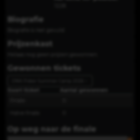
1228
Biografie
Biografie is niet gevuld
Prijzenkast
Helaas nog geen prijzen gewonnen.
Gewonnen tickets
ONK Poker Summer Camp 2026
Soort ticket
Aantal gewonnen
Finale
0
Halve finale
0
Op weg naar de finale