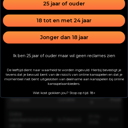
25 jaar of ouder
18 tot en met 24 jaar
Jonger dan 18 jaar
Ik ben 25 jaar of ouder maar wil geen reclames zien
De leeftijd dient naar waarheid te worden ingevuld. Hierbij bevestigt je
tevens dat je bewust bent van de risico's van online kansspelen en dat je
momenteel niet bent uitgesloten van deelname aan kansspelen bij online
Resultaten
kansspelaanbieders.
Wat kost gokken jou? Stop op tijd. 18+
Datum
Toernooi
Locatie
Positie
▼
Online
21-04-
pokerkampioenschap
Ie Pokerrrr2
n.v.t.
2026
van Ie