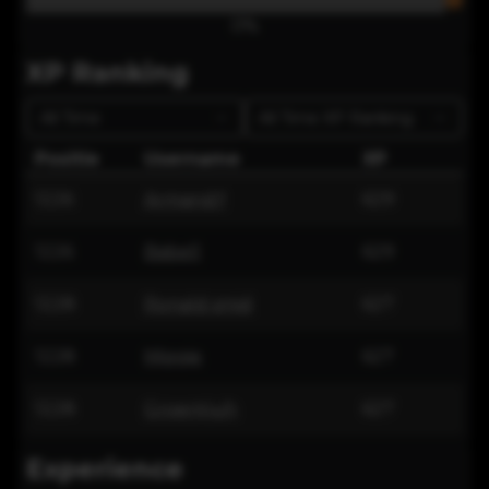
0
%
XP Ranking
All Time
All Time
XP Ranking
Positie
Username
XP
1226
Armand.!!
629
1226
Babell
629
1228
Ronald smid
627
1228
Miggie
627
1228
Groentjuh
627
Experience