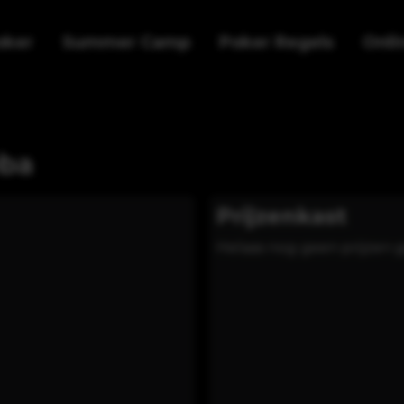
oker
Summer Camp
Poker Regels
Onli
eba
Prijzenkast
Helaas nog geen prijzen