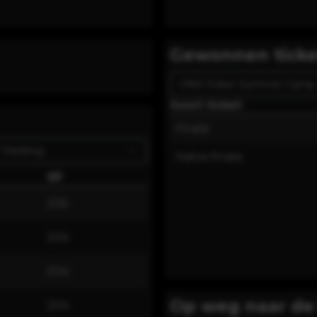
Gewonnen ticke
ONK Poker Summer Camp 
Soort ticket
Finale
 Ranking
Halve finale
XP
205
204
204
Op weg naar de 
204