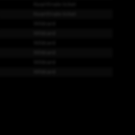
Kwartfinale ticket
Kwartfinale ticket
Wildcard
Wildcard
Wildcard
Wildcard
Wildcard
Wildcard