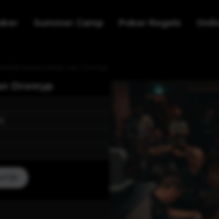
oker
Summer Camp
Poker Regels
Onli
okerkampioenschap van Dronryp
an Dronryp
ne
elijk