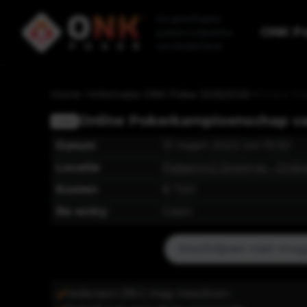
De gezelligste
ONK P
pokercompetitie
van Nederland
Home
>
Informatie ONK Poker 2025/2026
>
Online P
Online Pokerkampioenschap v
Online
Datum
31 maart 2022 om 19:30
Locatie
Pokerrrr2 Dronryp
- Onli
Kosten
€
7,50
Re-entry
Geen
Inschrijven niet mog
Iedereen (18+) mag meedoen