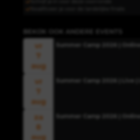
Schrijf je in voor deze voorronde
Kwalificeer je voor de landelijke finale
BEKIJK OOK ANDERE EVENTS
vr
Summer Camp 2026 | Online
7
aug
vr
Summer Camp 2026 | Live |
7
aug
za
Summer Camp 2026 | Online
8
aug