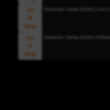
za
Summer Camp 2026 | Live | 
8
aug
zo
Summer Camp 2026 | Online
9
aug