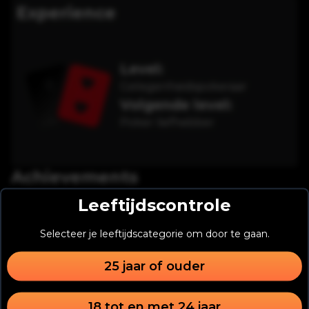
Experience
Level:
Gelegenheidspokeraar
Volgende level:
Poker liefhebber
Achievements
Leeftijdscontrole
Begin je pokercarrière
Selecteer je leeftijdscategorie om door te gaan.
Je hebt een account aangemaakt
25 jaar of ouder
1
/
1
18 tot en met 24 jaar