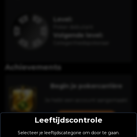
Level:
Poker debutant
Volgende level:
Gelegenheidspokeraar
Achievements
Begin je pokercarrière
Je hebt een account aangemaakt
1
/
1
Leeftijdscontrole
Selecteer je leeftijdscategorie om door te gaan.