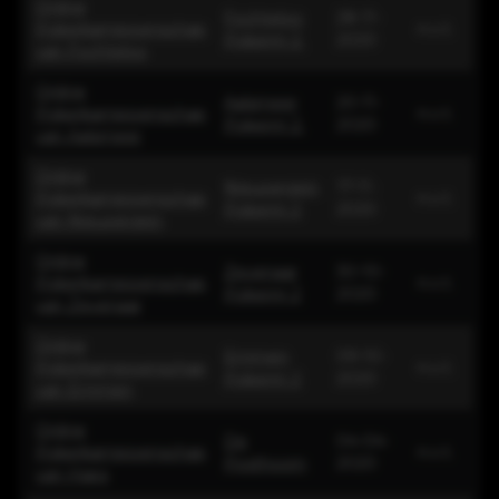
Online
Fochteloo
28-11-
Pokerkampioenschap
n.v.t.
Pokerrrr 2.
2020
van Fochteloo
Online
Aalsmeer
20-11-
Pokerkampioenschap
n.v.t.
Pokerrrr 2.
2020
van Aalsmeer
Online
Nieuwegein
17-11-
Pokerkampioenschap
n.v.t.
Pokerrrr 2
2020
van Nieuwegein
Online
Zevenaar
30-10-
Pokerkampioenschap
n.v.t.
Pokerrrr 2
2020
van Zevenaar
Online
Emmen
09-10-
Pokerkampioenschap
n.v.t.
Pokerrrr 2
2020
van Emmen
Online
De
04-04-
Pokerkampioenschap
n.v.t.
Posthoorn
2020
van Haps