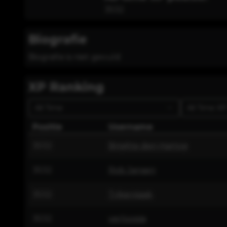
3532
Biografie
Biografie is niet gevuld
XP Ranking
All Time
All Time
XP
Positie
Username
3532
Brigitte den Hartog
3532
Rob Jansen
3532
Trikersjaak
3532
verloopie