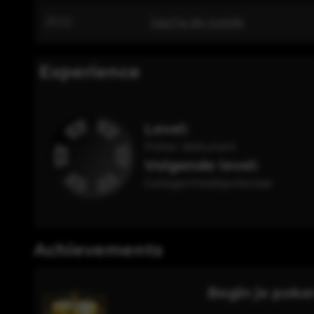
3532
Jascha de goede
Experience
Level:
Poker debutant
Volgende level:
Gelegenheidspokeraar
Achievements
Begin je poker