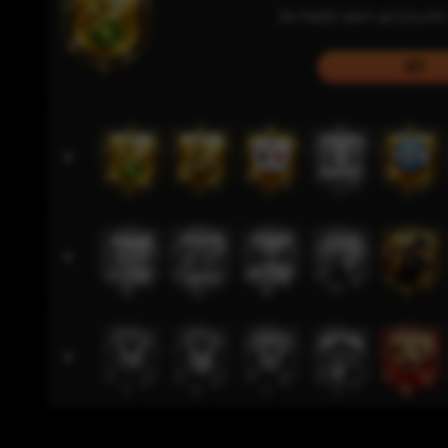
Je hebt een accoun
1
/
1