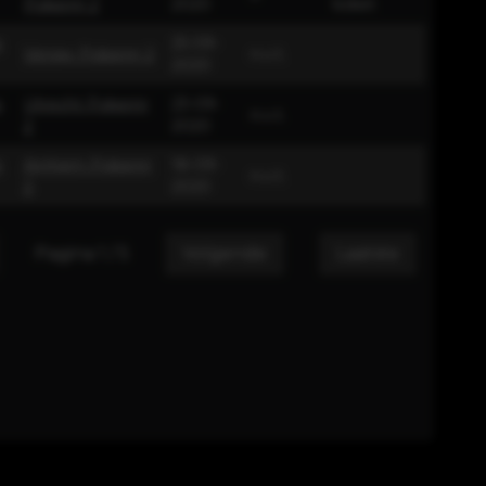
Pokerrrr 2
2020
ticket
p
25-09-
Venray Pokerrrr 2
n.v.t.
2020
p
Utrecht Pokerrrr
23-09-
n.v.t.
2
2020
p
Arnhem Pokerrrr
18-09-
n.v.t.
2
2020
Pagina
1
/
5
Volgende
Laatste