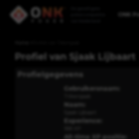
De gezelligste
ONK P
pokercompetitie
van Nederland
Home
>
Profiel van Trikersjaak
Profiel van
Sjaak Lijbaart
Profielgegevens
Gebruikersnaam:
Trikersjaak
Naam:
Sjaak Lijbaart
Experience:
188
XP
All-time XP positie: