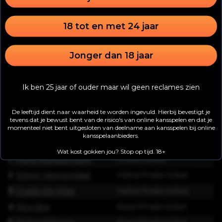
18 tot en met 24 jaar
Jonger dan 18 jaar
Ik ben 25 jaar of ouder maar wil geen reclames zien
Uitslag
De leeftijd dient naar waarheid te worden ingevuld. Hierbij bevestigt je
tevens dat je bewust bent van de risico's van online kansspelen en dat je
39
deelnemers
momenteel niet bent uitgesloten van deelname aan kansspelen bij online
kansspelaanbieders.
#
Speler
Prijs
Wat kost gokken jou? Stop op tijd. 18+
1
Hans Klandermans
Finale ticket
2
Edwin Veenendaal
Halve finale ticket
3
Guido De Vries
Halve finale ticket
4
Rico Bos
Kwartfinale ticket