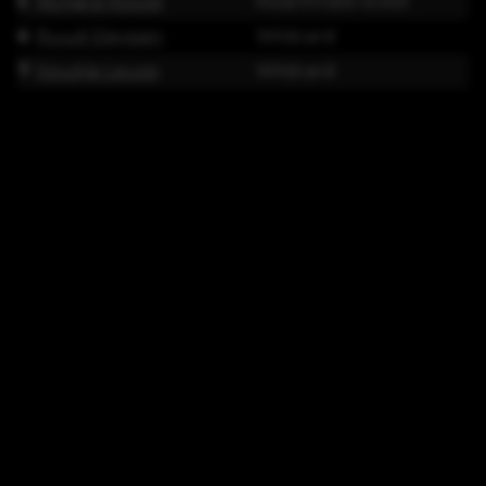
5
Richard Rooze
Kwartfinale ticket
6
Ruud Sleypen
Wildcard
7
Sjoukje Leugs
Wildcard