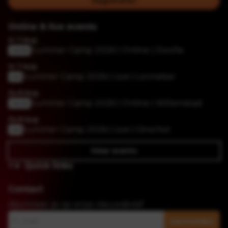
Registreren
Online & live events
Vr
7
Aug
Summer Camp 2026 | Online | Zwolle
ONLINE
Vr
7
Aug
Summer Camp 2026 | Live | Lonneker
LIVE
Za
8
Aug
Summer Camp 2026 | Online | Willemstad
ONLINE
Za
8
Aug
Summer Camp 2026 | Live | Oirschot
LIVE
Meer events
Quick links
Contact
Abonneer je op onze nieuwsbrief
Aanmelden