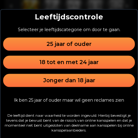
Leeftijdscontrole
Selecteer je leeftijdscategorie om door te gaan.
25 jaar of ouder
18 tot en met 24 jaar
Jonger dan 18 jaar
Resultaten
Ik ben 25 jaar of ouder maar wil geen reclames zien
Datum
Toernooi
Locatie
Positie
Resul
▼
De leeftijd dient naar waarheid te worden ingevuld. Hierbij bevestigt je
tevens dat je bewust bent van de risico's van online kansspelen en dat je
Summer
momenteel niet bent uitgesloten van deelname aan kansspelen bij online
Camp 2026 |
Fochteloo
04-06-
kansspelaanbieders.
n.v.t.
Online |
Pokerrrr 2.
2026