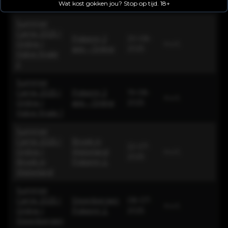
Wat kost gokken jou? Stop op tijd. 18+
Fochteloo
Summer
Camp 2025 |
Pokerrrr 2
20-08-
Online |
n.v.t.
app - Online
2025
Halve finale
2
Summer
Camp 2025 |
Pokerrrr 2
19-08-
n.v.t.
Online |
app - Online
2025
Halve finale 1
Summer
Camp 2025 |
Broek in
22-07-
Online |
Waterland
n.v.t.
2025
Broek in
Pokerrrr 2.
Waterland
Summer
Camp 2025 |
Steenbergen
08-07-
n.v.t.
Online |
Pokerrrr 2.
2025
Steenbergen