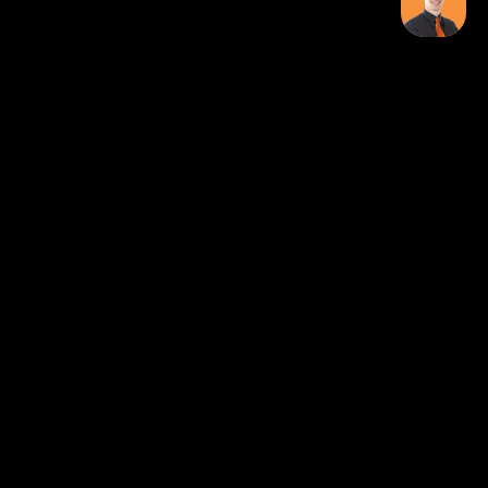
Over ONK Poker
Over Ons
Veelgestelde Vragen
In Contact Komen Met Ons?
Mail naar: info@onkpoker.nl