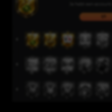
Je hebt een accoun
1
/
1