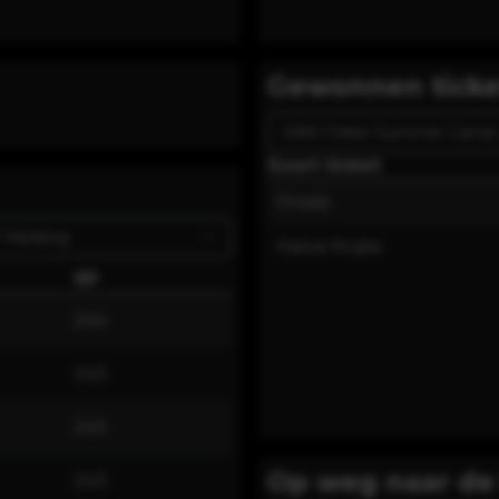
Gewonnen ticke
ONK Poker Summer Camp 
Soort ticket
Finale
 Ranking
Halve finale
XP
244
243
243
Op weg naar de 
243