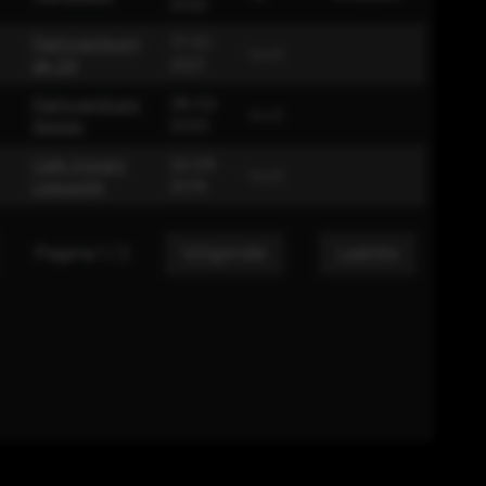
2022
Partycentrum
17-10-
n.v.t.
de Zijl
2021
Partycentrum
28-02-
n.v.t.
Keijzer
2020
Cafe Sylvia's
26-09-
n.v.t.
Leeuwtje
2019
Pagina
1
/
2
Volgende
Laatste