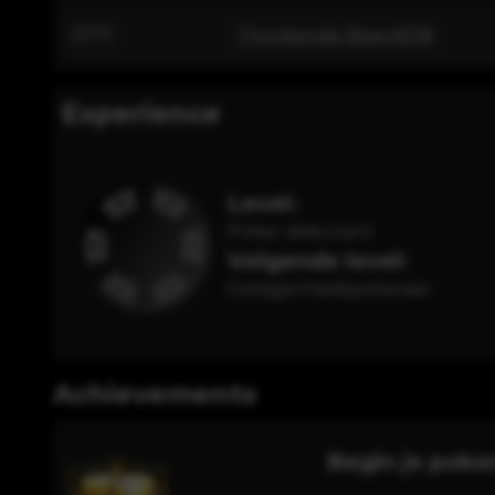
2575
Thorstende Boer4678
Experience
Level:
Poker debutant
Volgende level:
Gelegenheidspokeraar
Achievements
Begin je poker