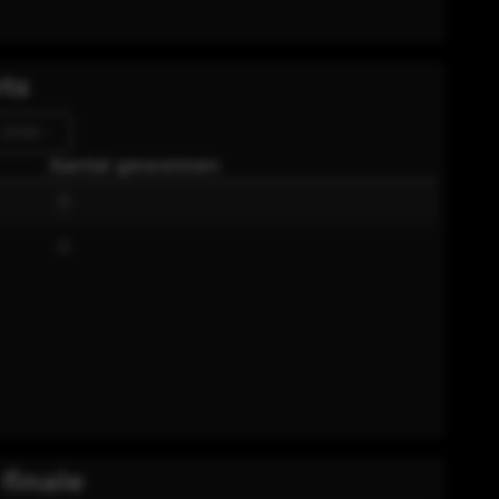
ts
2026
Aantal gewonnen
0
0
finale