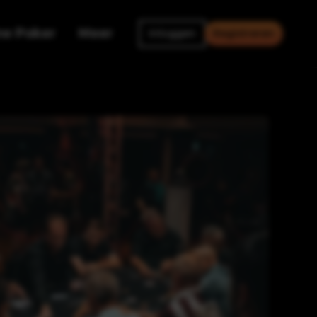
ne Poker
Meer
Inloggen
Registreren