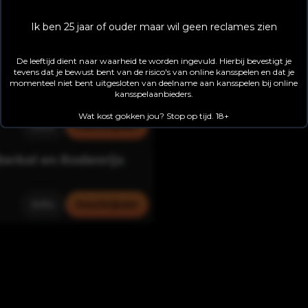
| Katwijk
ONLINE
8
Neal Teuben
Ik ben 25 jaar of ouder maar wil geen reclames zien
9
Donny Garnaat
Info
Inschrijven
11
Duco Kruijtzer
De leeftijd dient naar waarheid te worden ingevuld. Hierbij bevestigt je
tevens dat je bewust bent van de risico's van online kansspelen en dat je
12
Ethel van der Schinkel
| Oirschot
ONLINE
momenteel niet bent uitgesloten van deelname aan kansspelen bij online
kansspelaanbieders.
13
Ben Filmer
Wat kost gokken jou? Stop op tijd. 18+
Info
Inschrijven
erkel en Rodenrijs
Info
Inschrijven