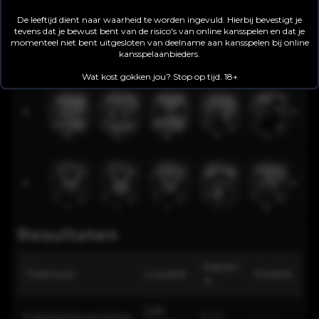
De leeftijd dient naar waarheid te worden ingevuld. Hierbij bevestigt je
tevens dat je bewust bent van de risico's van online kansspelen en dat je
momenteel niet bent uitgesloten van deelname aan kansspelen bij online
kansspelaanbieders.
Wat kost gokken jou? Stop op tijd. 18+
Resultaten
Datum
Toernooi
Locatie
Positie
R
▼
Café
Pokerkampioenschap
11-12-