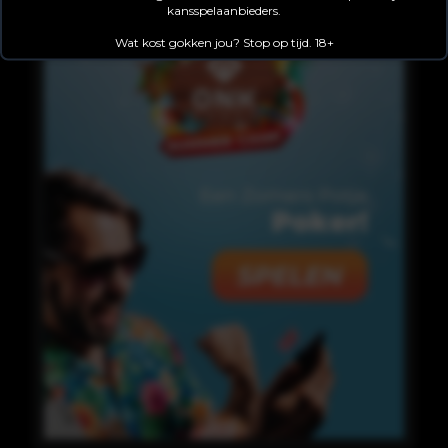
kansspelaanbieders.
Wat kost gokken jou? Stop op tijd. 18+