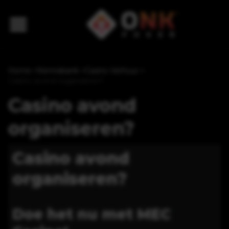
Home
>
Kennisbank
>
Casino Verhuur
>
Casino avond organiseren?
Casino avond
organiseren?
Casino avond
organiseren?
Doe het nu met MEC