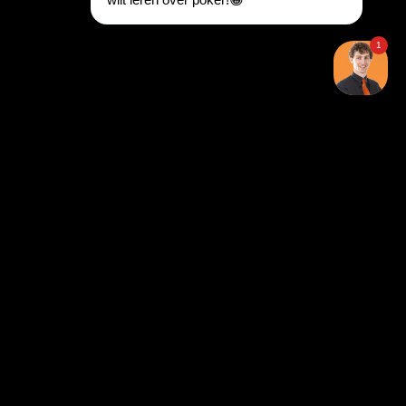
Over ONK Poker
Over Ons
Veelgestelde Vragen
In Contact Komen Met Ons?