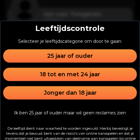
Ian van Tongeren
Auteur
Leeftijdscontrole
Als pokerliefhebber en fanatiek speler is Ian
goed op de hoogte van alles wat er online en
Selecteer je leeftijdscategorie om door te gaan.
live afspeelt in het pokerwereldje.
25 jaar of ouder
18 tot en met 24 jaar
Jonger dan 18 jaar
za
Summer Camp 2026 |
LINE
ONLINE
Online | Willemstad
8
Ik ben 25 jaar of ouder maar wil geen reclames zien
aug
n
Info
Inschrijven
De leeftijd dient naar waarheid te worden ingevuld. Hierbij bevestigt je
tevens dat je bewust bent van de risico's van online kansspelen en dat je
momenteel niet bent uitgesloten van deelname aan kansspelen bij online