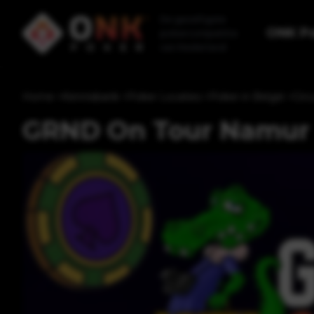
De gezelligste
ONK P
pokercompetitie
van Nederland
Home
>
Kennisbank
>
Poker Locaties
>
Poker in België
>
Cir
GRND On Tour Namur
Online |
Summer Camp 2026 | Live |
za
ONLINE
Oirschot
8
aug
Inschrijven
Info
Inschri