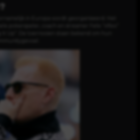
?
oornamelijk in Europa wordt georganiseerd. Het
ele pokerspeler, coach en streamer Felix “xflixx”
g It Up”. De toernooien staan bekend om hun
ommunitygevoel.