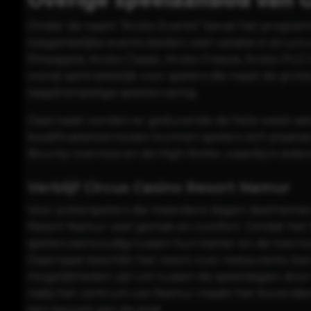
Onder de naam “Kroko Events” bevat het programm
toegankelijke events bieden veel variatie in stru
Pineapple, Kroko Classic, Kroko Freeze, Kroko PLO 
vooral aantrekkelijk voor spelers die naast de grot
laagdrempelige speelervaring.
Daarnaast worden er gedurende de hele week satel
kwalificatietoernooien kunnen spelers zich plaa
Bounty-toernooi en de High Roller, waarbij in ieder
Verblijf Circus Casino Resort Namur
Voor pokerspelers die meerdere dagen deelnemen a
Resort Namur
veel gemak en comfort. Omdat het h
spelers eenvoudig tussen hun kamer en de toern
Daarnaast beschikt het resort over restaurants, bar
mogelijkheden zijn om tussen de speeldagen door 
nabij het centrum van Namur maakt het bovendien 
een bezoek aan de stad.