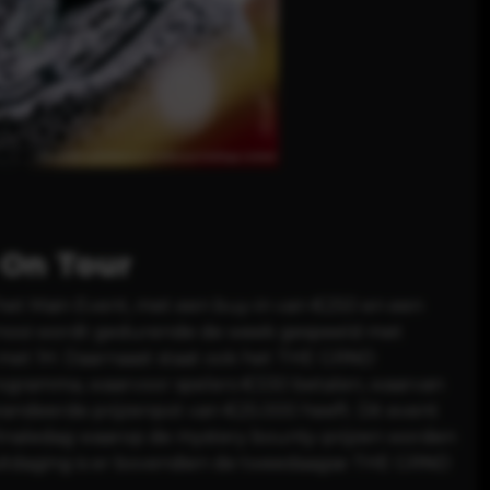
 On Tour
s het Main Event, met een buy-in van €250 en een
rnooi wordt gedurende de week gespeeld met
 met 1H. Daarnaast staat ook het THE GRND
ramma, waarvoor spelers €330 betalen, waarvan
randeerde prijzenpot van €25.000 heeft. Dit event
 finaledag waarop de mystery bounty-prijzen worden
r uitdaging is er bovendien de tweedaagse THE GRND