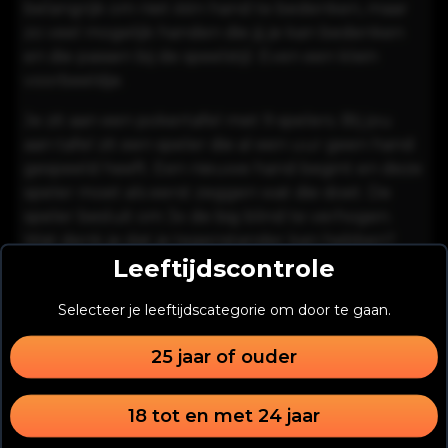
belangrijk om niet één hand te bedenken, maar
zo veel mogelijk handen die jij je kan bedenken
en die passen bij de speelstijl. Even een klein
voorbeeldje.
Je zit aan een pokertafel met 9 spelers. BIj jou
aan tafel zit een speler die al een uur geen hand
gespeeld heeft. Een nieuwe hand begint en deze
speler moet als eerst zeggen wat die doet. De
speler besluit om 3x de big blind te verhogen.
Wat denk je dat je tegenstander kan hebben?
Leeftijdscontrole
Het antwoord: De tegenstander lijkt redelijk tight
te spelen. Daarom denken we dat deze speler
Selecteer je leeftijdscategorie om door te gaan.
overwegend sterke handen speelt. Vanuit die
inschatting denk ik dat deze speler handen als
25 jaar of ouder
of
heeft.
18 tot en met 24 jaar
In het bovenstaande voorbeeld zie je dat ik niet