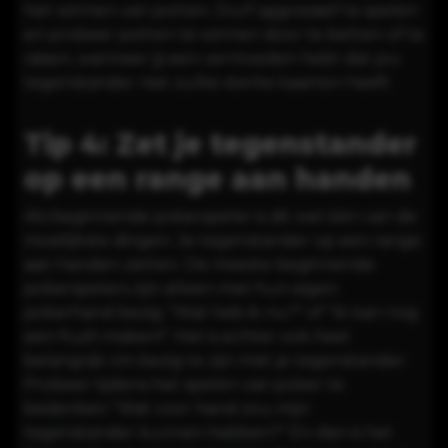
het winnen van potten. Durf aggressief te spelen
en probeer potten te winnen door te betten of te
raisen, wanneer jij een vermoeden hebt dat jou
tegenstander niet zulke sterke kaarten heeft.
Tip 4: Zet je tegenstander
op een range aan handen
Als beginnende pokerspeler is dit wel één van de
moeilijkste dingen. Je tegenstander op een range
aan handen zetten. De meeste beginnende
pokerspelers zijn alleen met hun eigen
pokerhand bezig; "Wat heb ik nu?" of "Ik kan nog
een flush maken!". Het is echter ook heel
belangrijk om bezig te zijn met je tegenstander.
Probeer tijdens het spelen van poker te
bedenken "Wat voor hand zou mijn
tegenstander kunnen hebben?" En dan is het