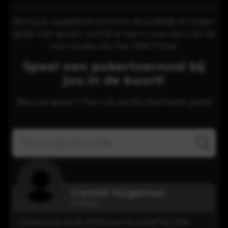
Breng je opgedane kennis in de praktijk en begin
gelijk met spelen. Schrijf je hier in voor één van de
voorrondes van het ONK Poker.
Speel een pokertoernooi bij
jou in de buurt!
Nieuwe speler? Dan is je eerste deelname gratis!
Camiel Hageman
Auteur
Camiel is al sinds 2020 ben ik actief bij ONK