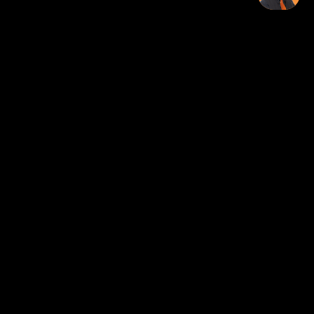
Over ONK Poker
Over Ons
Veelgestelde Vragen
In Contact Komen Met Ons?
Mail naar: info@onkpoker.nl
Poker