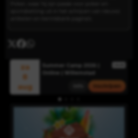
Poker, waar hij zijn passie voor poker en
sportsbetting uit in het schrijven van nieuws
artikelen en kennisbank pagina's.
za
Summer Camp 2026 | Live |
LINE
Oirschot
8
aug
n
Info
Inschrijven