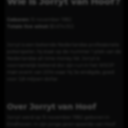
Wie is Jorryt van Hoof?
Geboren:
15 november 1982
Totale live winst:
$5.674.053
Jorryt is een bekende Nederlandse professionele
pokerspeler, hij staat op de nummer 1 plek van de
Nederlandse all-time money list. Jorryt is
voornamelijk bekend dor zijn run in het WSOP
main event van 2014 waar hij 3e eindigde, goed
voor 3,8 miljoen dollar.
Over Jorryt van Hoof
Jorryt werd op 15 november 1982 geboren in
Eindhoven. In zijn jonge jaren speelde van Hoof