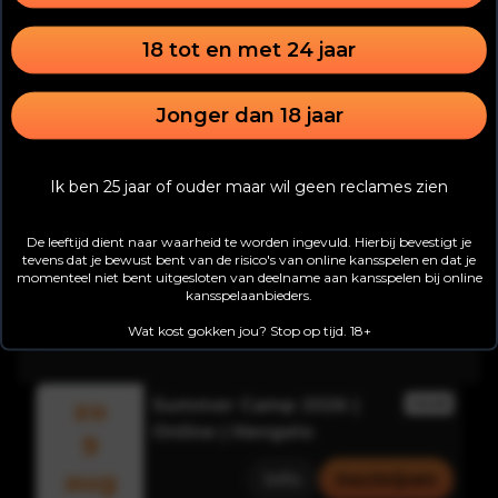
aller tijden
.
18 tot en met 24 jaar
Camiel Hageman
Jonger dan 18 jaar
Auteur
Camiel is al sinds 2020 ben ik actief bij ONK
Poker, waar hij zijn passie voor poker en
Ik ben 25 jaar of ouder maar wil geen reclames zien
sportsbetting uit in het schrijven van nieuws
artikelen en kennisbank pagina's.
De leeftijd dient naar waarheid te worden ingevuld. Hierbij bevestigt je
tevens dat je bewust bent van de risico's van online kansspelen en dat je
momenteel niet bent uitgesloten van deelname aan kansspelen bij online
kansspelaanbieders.
Wat kost gokken jou? Stop op tijd. 18+
zo
Summer Camp 2026 |
LINE
ONLINE
Online | Hengelo
9
aug
n
Info
Inschrijven