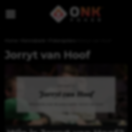
Home
>
Kennisbank
>
Pokerspelers
>
Jorryt van Hoof
Jorryt van Hoof