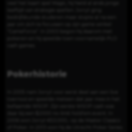
veel het kaart spel Magic, hij hield al sinds jonge
leeftijd van strategie spellen. Jorryt ging
bedrijfskunde studeren maar stopte al na een
jaar om zich te focussen op zijn game winkel
“GameForce”. In 2003 begon hij daarom met
pokeren en hij speelde toen voornamelijk PLO
cash games.
Pokerhistorie
In 2005 nam Jorryt voor eerst deel aan een live
toernooi en speelde meteen dat jaar mee in het
befaamde WSOP. Zijn eerste WSOP cash was
daar bij een $2000 no-limit hold’em event. In
2006 won Jorryt €53.000,- op de Master Classics
of Poker. In 2013 won hij de Utrecht Poker Series