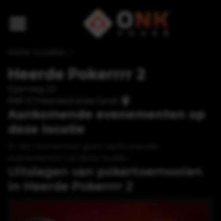
Home
>
Location
>
Heerde Pokerrrr 2
Eperweg 33
8181 ET
Heerde
(
Gelderland
)
Aankomende evenementen op
deze locatie
Er zijn momenteel geen aankomende
evenementen op deze locatie.
Uitslagen van pokertoernooien
in
Heerde Pokerrrr 2