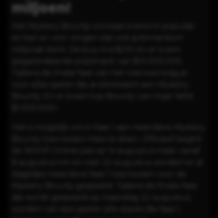
miljoen!
Het Mystery Bounty concept is enorm populair
en kan er voor zorgen dat ook jij binnenkort
miljonair bent. De buy-in is $210 en er is een
gegarandeerde prijzenpot van $10.000.000.
Tijdens de finale fase van het
toernooi
krijg je
voor elke speler die je elimineert een Mystery
Bounty. En er is een top Bounty van maar liefst
$1.000.000.!
Het is mogelijk om in fase 1 aan meerdere Mystery
Bounty toernooien mee te doen. Officieel begint
de WSOP Online pas op 14 augustus maar vanaf
8 augustus tot en met 22 augustus worden er al
dagelijks meerdere fase 1 toernooien voor de
Mystery Bounty gespeeld. Tijdens de finale fase
die wordt gespeeld op maandag 22 augustus,
worden van een speler alle stacks die fase 1