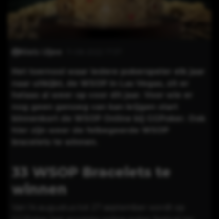
Niels Uljee
11-08-2022 17:37
Het toernooi waar iedere pokerspeler elk jaar
naar uitkijkt, de WSOP in Las Vegas, zit er
helaas al weer op voor dit jaar. Voor wie er
nog geen genoeg van kan krijgen start
binnenkort de WSOP Online bij GGPoker. Ook
hier zijn weer de felbegeerde WSOP
bracelets te winnen.
33 WSOP Bracelets te
winnen
Van 14 augustus tot 27 september wordt op