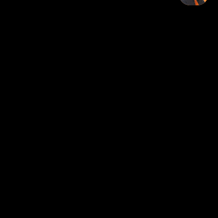
Over ONK Poker
Over Ons
Veelgestelde Vragen
In Contact Komen Met Ons?
Mail naar: info@onkpoker.nl
Poker