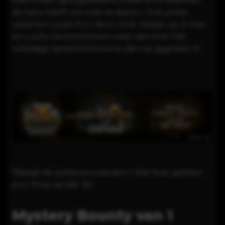
toernooien georganiseerd zodat echt iedereen
de kans heeft om mee te spelen. Ook poker
varianten zoals
PLO
,
NLH
, Limit, heads-up, 6-max
en Lucky Sevens komen weer aan bod. Het
volledige speelschema is te zien op ggpoker.nl.
*Bekijk de actievoorwaarden
|
Wat kost gokken
jou? Stop op tijd. 18+
Mystery Bounty van 1