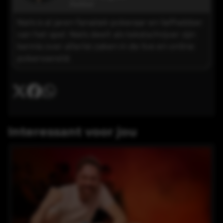
Auteur
Niels is al jaren fanatiek pokeraar en liefhebber
van het spel. Niels deelt als tekstschrijver zijn
kennis over allerlei zaken in de live en online
pokerwereld.
Interessant voor jou