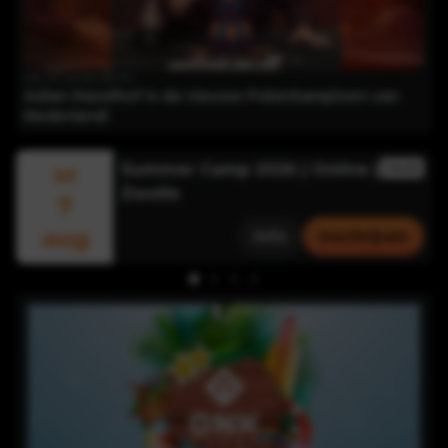
06-07-2026 08:30
Julian Hazelhof is de nieuwe Pokerkampioen van
Nederland!
vr
Summer Camp 2026 | Online |
ONLINE
Zwolle
7
aug
Info
Inschrijven