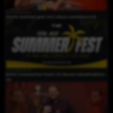
15-07-2026 16:30
Martin Hummel gaat voor nieuw wereldrecord!
15-07-2026 16:00
BOSS SummerFest levert 19 nieuwe halvefinalisten
op