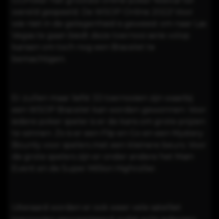
GGPoker
het grootste online poker festival ter
wereld gespeeld. De
WSOP Online
2022! Voor
wie niet in de gelegenheid is geweest om naar Las
Vegas te gaan biedt deze toernooi serie volop
kansen om toch nog een Bracelet te
bemachtigen.
Er zullen maar liefst 33 toernooien zijn waarbij
een
WSOP
Bracelet kan worden gewonnen. Voor
iedere poker speler is er de kans om grote prijzen
te winnen. Zo is er een Flip en Go en een Mystery
Bounty voor spelers met een kleinere beurs. Voor
de grote spelers zijn er onder andere het Main
Event en de Super Million Highroller.
Uiteraard worden er ook weer vele satelliet