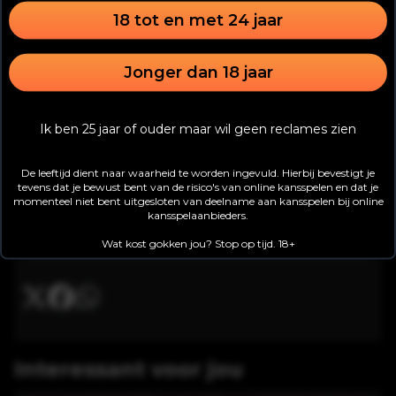
Bron video: PokerGo op Youtube
18 tot en met 24 jaar
Poker After Dark
live poker
Jonger dan 18 jaar
Ik ben 25 jaar of ouder maar wil geen reclames zien
Ian van Tongeren
Auteur
De leeftijd dient naar waarheid te worden ingevuld. Hierbij bevestigt je
tevens dat je bewust bent van de risico's van online kansspelen en dat je
Als pokerliefhebber en fanatiek speler is Ian
momenteel niet bent uitgesloten van deelname aan kansspelen bij online
kansspelaanbieders.
goed op de hoogte van alles wat er online en
live afspeelt in het pokerwereldje.
Wat kost gokken jou? Stop op tijd. 18+
Interessant voor jou