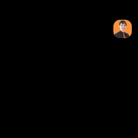
Over ONK Poker
Over Ons
Veelgestelde Vragen