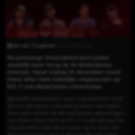
Ian van Tongeren
21-12-2022 12:42
Na jarenlange afwezigheid keert poker
eindelijk weer terug op de Nederlandse
televisie. Vanaf vrijdag 30 december wordt
Poker After Dark wekelijks uitgezonden op
RTL 7, met Nederlands commentaar.
Bijna elke pokerspeler weet nog goed hoe hij of
zij voor het eerst in aanraking kwam met poker.
Voor velen waren dit de nachtelijke afleveringen
van
Poker After Dark
op RTL 7. In die tijd was het
nog doodnormaal dat er poker op tv was in de
late avonduren, maar in de loop der tijd is het