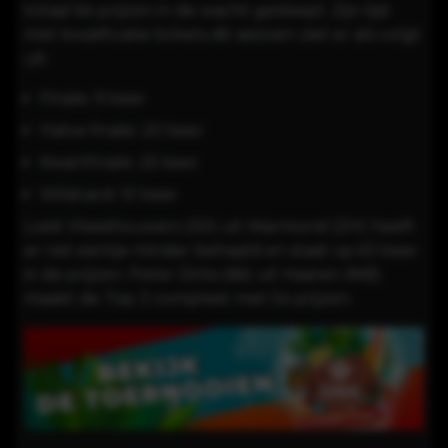
totaal 64 prijzen in de wacht gesleept. Zijn lijst
met kwalificatie tickets dit seizoen ziet er als volgt
uit:
Finale: 9 keer
Halve finale: 20 keer
Kwartfinale: 25 keer
Wildcard: 10 keer
Loek Vleeshouwers (30) uit Warmond (ZH) heeft
er net eentje minder behaald en staat op 63 keer
in de prijzen. Peter Dirks (66) uit Haaren (NB)
maakt de Top 3 compleet met 54 prijzen.