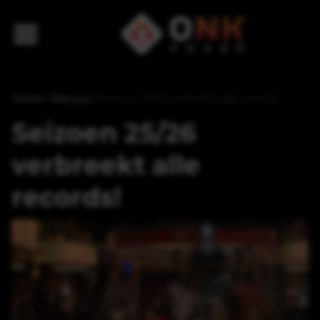
Home
>
Nieuws
>
Seizoen 25/26 verbreekt alle records!
Seizoen 25/26
verbreekt alle
records!