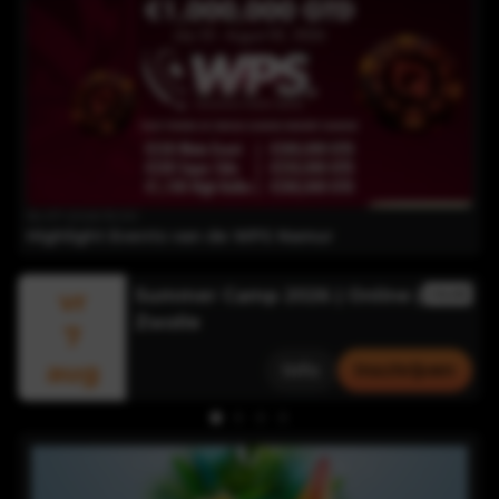
16-07-2026 15:00
Highlight Events van de WPS Namur
vr
Summer Camp 2026 | Online |
ONLINE
Zwolle
7
aug
Info
Inschrijven