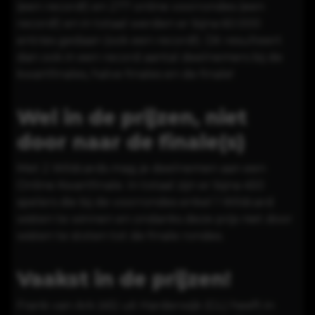
(een record!) en 277 online voorrondes (een
record!) en in totaal werden er bijna 60.000
entries gedaan (ook een record!). Dit resulteert
dan ook in een record aantal deelnemers bij de
kwartfinales, halve finales en de finale!
Wel in de prijzen, niet
door naar de finale(s)
Met 2 Wildcards mag je deelnemen aan een
Online Kwartfinale. In totaal zijn er bijna 450
spelers die bij de voorrondes enkel 1 Wildcard
wisten te winnen en ondanks deze prijs niet door
wisten te stoten tot de finale rondes.
Vaakst in de prijzen!
Frank van Ark (45) uit Harderwijk (GL) heeft in