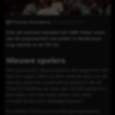
Thomas Smedema
10-06-2026 14:07
Ook dit seizoen bewijst het ONK Poker weer
dat de populariteit van poker in Nederland
nog steeds in de lift zit.
Nieuwe spelers
Met bijna 4.000 nieuwe spelers die begonnen zijn
aan hun eigen
'Mijn Carrière'
sinds de start van dit
seizoen, staat het totaal aantal spelers in de
All
Time XP Ranking
op meer dan 30.000 spelers! In
het kader van 'hoe meer zielen, hoe meer
vreugd' al een zeer geslaagd seizoen!
Er werden 170 live voorrondes georganiseerd