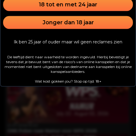
18 tot en met 24 jaar
Jonger dan 18 jaar
Ik ben 25 jaar of ouder maar wil geen reclames zien
03-08-2026 12:00
De leeftijd dient naar waarheid te worden ingevuld. Hierbij bevestigt je
WPS Namur: ruim €60.000 voor winnaar Main Event
tevens dat je bewust bent van de risico's van online kansspelen en dat je
momenteel niet bent uitgesloten van deelname aan kansspelen bij online
kansspelaanbieders.
Wat kost gokken jou? Stop op tijd. 18+
21-07-2026 13:00
ONK Poker naar Namur voor WPS 2026