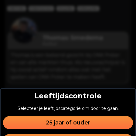
ONK Poker
Pokertoernooi
Live poker
Online poker
Thomas Smedema
Auteur
Thomas is een bekend gezicht bij ONK Poker
en van alle markten thuis. Als nieuwsschrijver is
hij vooral actief rondom alles wat met het
spelen van ONK Poker te maken heeft.
Leeftijdscontrole
Selecteer je leeftijdscategorie om door te gaan.
Interessant voor jou
25 jaar of ouder