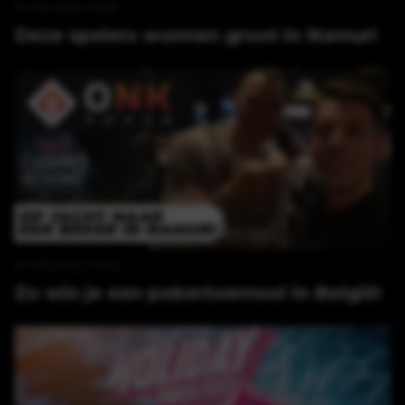
15-09-2025 09:25
Deze spelers wonnen groot in Namur!
21-08-2025 14:02
Zo win je een pokertoernooi in België!