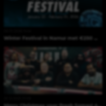
05-01-2026 14:44
Winter Festival in Namur met €250 Main Event
23-12-2025 10:08
Merry Christmas voor Prash Somas! 40K winst in Namur