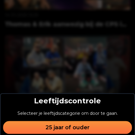
14-10-2025 15:29
Thomas & Erik aanwezig bij de CPS in Namur!
Leeftijdscontrole
06-10-2025 13:15
Oktoberfest 2025: Nederlandse successen in Namur!
Selecteer je leeftijdscategorie om door te gaan.
25 jaar of ouder