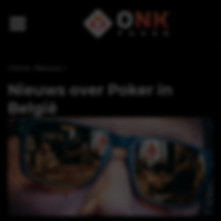
Home
>
Nieuws
>
Nieuws over
Poker in
België