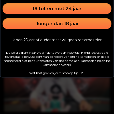
18 tot en met 24 jaar
Jonger dan 18 jaar
Ik ben 25 jaar of ouder maar wil geen reclames zien
15-09-2025 11:15
Circus Casino Resort Namur maakt zich klaar voor Oktoberfest!
De leeftijd dient naar waarheid te worden ingevuld. Hierbij bevestigt je
tevens dat je bewust bent van de risico's van online kansspelen en dat je
momenteel niet bent uitgesloten van deelname aan kansspelen bij online
kansspelaanbieders.
Wat kost gokken jou? Stop op tijd. 18+