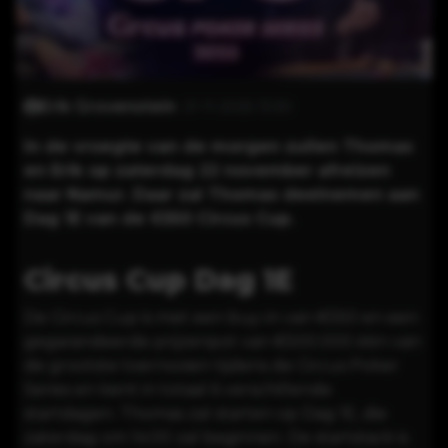
Erik Grovenstein
21-11-2025 13:30
In de vroegte van de morgen zullen Thomas
en Erik op zaterdag 22 november afreizen
naar Namur. Daar zal Thomas deelnemen aan
Dag 1E van de €550 Circus Cup.
Circus Cup Dag 1E
De Circus Cup is met een buy-in van €550 en een
gegarandeerde prijzenpot van €500.000 één van
de grootste toernooien tijdens de
Circus Poker
Series
en kent in totaal 6 verschillende
startdagen. Thomas zal starten op Dag 1E, die
zaterdag om 14:00 zal beginnen. De startstack is