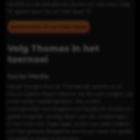
40.000 en de blindlevels duren 40 minuten. Dag
1E speelt door tot en met level 13.
Speelschema Circus Poker Series
Volg Thomas in het
toernooi
Social Media
Vanaf morgen kun je Thomas zijn avontuur in
Circus Casino Resort Namur
op de voet volgen, via
onze social media kanalen. We zullen
voornamelijk via instagram en facebook stories zo
goed mogelijk verslag doen van de vorderingen
in het toernooi. Daarnaast zullen we reels maken
om het gehele Belgische avontuur weer zo goed
mogelijk in kaart te brengen.