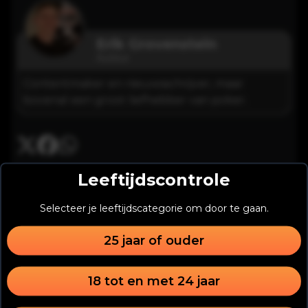
Erik Grovenstein
Auteur
Contentmaker en nieuwsschrijver, maar
bovenal een groot liefhebber van poker.
Leeftijdscontrole
Interessant voor jou
Selecteer je leeftijdscategorie om door te gaan.
25 jaar of ouder
18 tot en met 24 jaar