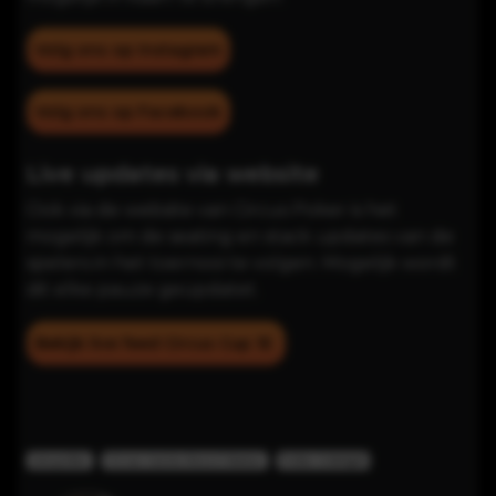
Volg ons op Instagram
Volg ons op Facebook
Live updates via website
Ook via de website van Circus Poker is het
mogelijk om de seating en stack updates van de
spelers in het toernooi te volgen. Mogelijk wordt
dit elke pauze geüpdatet.
Bekijk live feed Circus Cup 1E
Live poker
Circus Casino Resort Namur
Poker in België