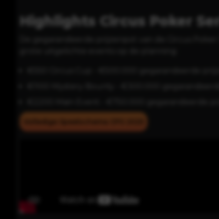
Highlights Circus Poker Se
De gegarandeerde prijzenpot van de
Circus Poker 
grote uitgelichte events op de planning:
€550 Circus Cup - €500.000 gegarandeerde prijz
€1100 Mystery Bounty - €300.000 gegarandeerde
€2200 Main Event - €750.000 gegarandeerde pri
Volledige Speelschema CPS 2025