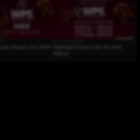
00
16-07-2026 15:00
naar Namur voor WPS
Highlight Events van de WPS
Namur