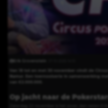
Erik Grovenstein
27-10-2025 14:10
Van 18 tot en met 30 november vindt de Circus 
Namur. Een toernooiserie in samenwerking me
van €2.000.000.
Op jacht naar de Pokerstar
Zaterdag 22 november is het zover, dan reizen Er