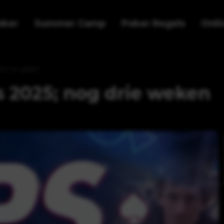
oker
Summer Camp
Poker Regels
Onli
en te gaan!
s 2025; nog drie weken
Online |
Summer Camp 2026 | Online 
do
ONLINE
Jirnsum
6
aug
Inschrijven
Info
Inschri