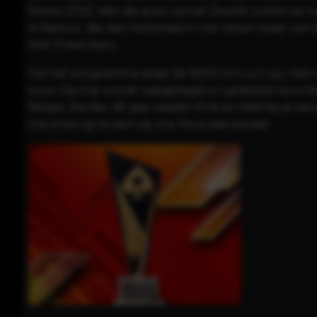
Series 2025
. Met de auto vanuit Zwolle zullen ze
in Namur
, die dan helemaal in het teken staat van
met
Pokerstars
.
Op het programma staat de €550 Circus Cup, met 
euro. De trip wordt vastgelegd en gedeeld via onze
België
. Eerder dit jaar reisden Erik en Mathijs al
trip is terug te zien op ons
Youtube kanaal
.