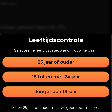
Trophy klaar
successen geboekt tijdens de CPS:
 de Circus Poker Series. Na een 5-way deal kwam hij
Leeftijdscontrole
083
en de trofee
Selecteer je leeftijdscategorie om door te gaan.
n het Main Event, en ging er dankzij de 5-way deal
is:
€125.384
25 jaar of ouder
23 in de €4400 High Roller. Niemand minder dan
18 tot en met 24 jaar
Roller op zijn naam wist te schrijven. Hij won daarmee
Jonger dan 18 jaar
y voor een totale geldprijs van
€86.070
gen dat ook de Circus Cup 2025 aan dit rijtje
Ik ben 25 jaar of ouder maar wil geen reclames zien