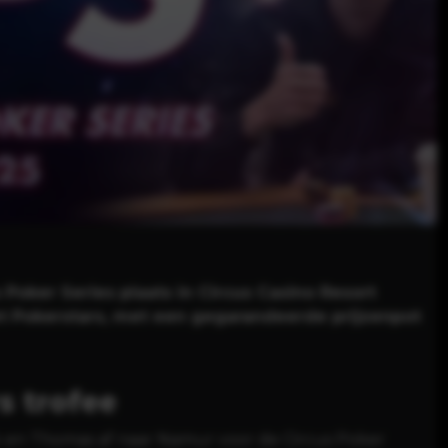
Poker Series plaats in Circus Casino Resort
t Pokerstars, met een gegarandeerde prijzenpot
s trofee
ik en Thomas af naar Namur voor de
Circus Poker