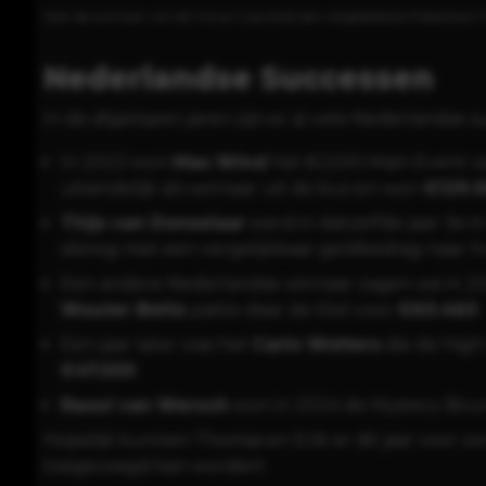
Voor de winnaar van de Circus Cup staat een vergelijkbare Pokerstars 
Nederlandse Successen
In de afgelopen jaren zijn er al vele Nederlandse 
In 2023 won
Max Wind
het €2200 Main Event van
uiteindelijk als winnaar uit de bus en won
€129.
Thijs van Donselaar
werd in datzelfde jaar 3e i
alsnog met een vergelijkbaar geldbedrag naar hu
Een andere Nederlandse winnaar zagen we in 20
Wouter Beltz
pakte daar de titel voor
€60.460
Een jaar later was het
Carlo Wolters
die de High 
€47.500
Raoul van Wersch
won in 2024 de Mystery Bount
Hopelijk kunnen Thomas en Erik er dit jaar voor zor
toegevoegd kan worden!