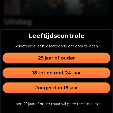
Uitslag
170
deelnemers
Leeftijdscontrole
#
Speler
Prijs
Selecteer je leeftijdscategorie om door te gaan.
1
Vincent Roos
Halve finale ticket
2
Ray Foekens
Halve finale ticket
25 jaar of ouder
3
Norbert Essink
Halve finale ticket
4
Patrick kasteele
Halve finale ticket
18 tot en met 24 jaar
5
Ferdi Ramdien
Halve finale ticket
6
Manfred Jansen
Halve finale ticket
Jonger dan 18 jaar
7
Otto Jan Leeverink
Halve finale ticket
8
Richard Sloots
Halve finale ticket
Ik ben 25 jaar of ouder maar wil geen reclames zien
9
Femke Nieman
Halve finale ticket