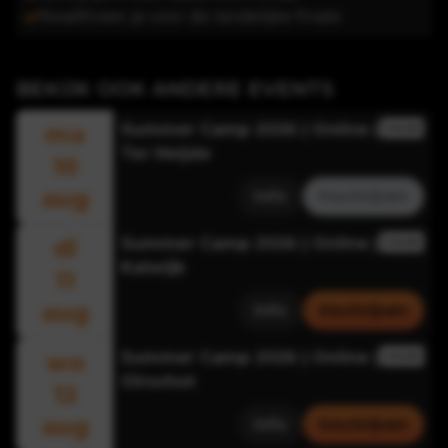
Kwalificeer je voor de landelijke finale
BEKIJK OOK ANDERE EVENTS
ma
Summer Camp 2026 | Online |
ONLINE
Ter Heijde
10
aug
Info
Inschrijven
di
Summer Camp 2026 | Online |
ONLINE
Katwijk
11
aug
Info
Inschrijven
wo
Summer Camp 2026 | Online |
ONLINE
Oirschot
12
aug
Info
Inschrijven