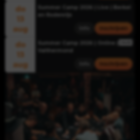
do
Summer Camp 2026 | Live | Berkel
en Rodenrijs
13
aug
Info
Inschrijven
do
Summer Camp 2026 | Online |
ONLINE
Valthermond
13
aug
Info
Inschrijven