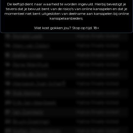
De leeftijd dient naar waarheid te worden ingevuld. Hierbij bevestigt je
10
Ben Schot
Halve finale ticket
tevens dat je bewust bent van de risico's van online kansspelen en dat je
momenteel niet bent uitgesloten van deelname aan kansspelen bij online
11
Hilal Sufyan
Halve finale ticket
kansspelaanbieders.
12
Remco van Ginneke
Halve finale ticket
Wat kost gokken jou? Stop op tijd. 18+
13
Ronald Leek
Halve finale ticket
14
Marc van Dalen
Halve finale ticket
15
Stefan Unasi
Halve finale ticket
16
Rene Nijenhuis
Halve finale ticket
17
Marije de Jong
Halve finale ticket
18
Margaret Joan Scharff
Halve finale ticket
19
Rob Kemna
Halve finale ticket
20
Erik-Jan Veerbeek
Halve finale ticket
21
Jan Zwinkels
Halve finale ticket
22
Brum Doelman
Halve finale ticket
23
Stefan Zikkenheiner
Halve finale ticket