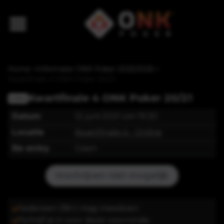
Home
>
Informatie ONK Poker 2025/2026
>
Kwartfinale 4 ONK Poker 20/21
Kwartfinale 4 ONK Poker 20/21
Online
Datum
12 juni 2021 om 19:30
Locatie
Kwartfinale 4
- Online
Re-entry
Geen
Inschrijven niet mogelijk
Iedereen (18+) mag meedoen
Schrijf je in voor deze voorronde