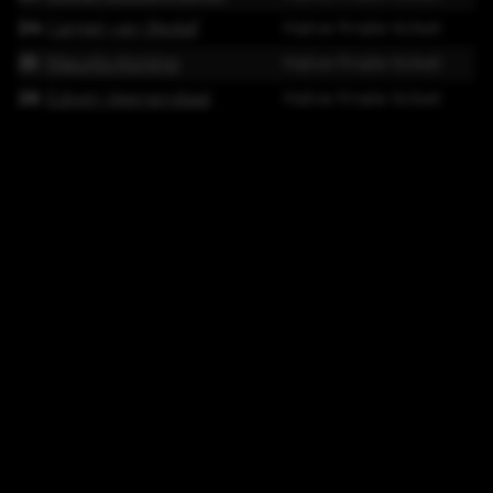
24
Camiel van Bedaf
Halve finale ticket
25
Maurits Koning
Halve finale ticket
26
Edwin Veenendaal
Halve finale ticket