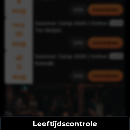
9
aug
Info
Inschrijven
ma
Summer Camp 2026 | Online |
ONLINE
Ter Heijde
10
aug
Info
Inschrijven
di
Summer Camp 2026 | Online |
ONLINE
Katwijk
11
aug
Info
Inschrijven
Leeftijdscontrole