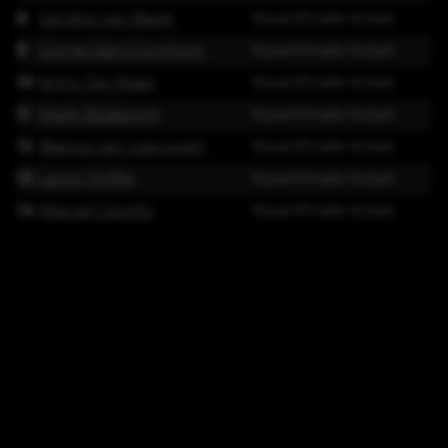
8
Sandra van Beek
Kwartfinale ticket
9
Corne Van Gurchom
Kwartfinale ticket
10
Anny De Visser
Kwartfinale ticket
11
Mark Bosboom
Kwartfinale ticket
12
Bianca van Leeuwen
Kwartfinale ticket
13
Leroy Hofte
Kwartfinale ticket
14
Marcel Gerrits
Kwartfinale ticket