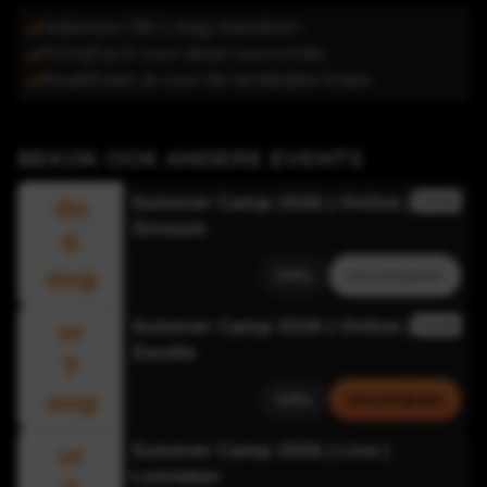
Iedereen (18+) mag meedoen
Schrijf je in voor deze voorronde
Kwalificeer je voor de landelijke finale
BEKIJK OOK ANDERE EVENTS
do
Summer Camp 2026 | Online |
ONLINE
Jirnsum
6
aug
Info
Inschrijven
vr
Summer Camp 2026 | Online |
ONLINE
Zwolle
7
aug
Info
Inschrijven
vr
Summer Camp 2026 | Live |
Lonneker