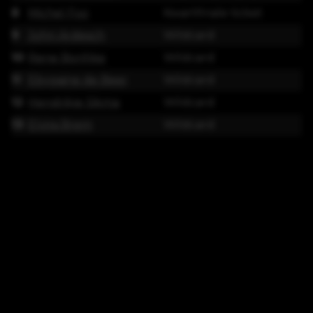
8
Michel Foo
Kwartfinale ticket
9
John Ardesch
Wildcard
10
Rene Bonhke
Wildcard
11
Ebygaine de Beer
Wildcard
12
Hendrikje Sikma
Wildcard
13
Elvira Brem
Wildcard