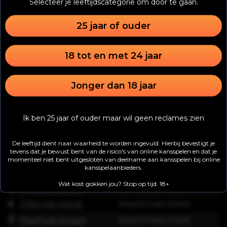
Selecteer je leeftijdscategorie om door te gaan.
25 jaar of ouder
18 tot en met 24 jaar
Uitslag
Jonger dan 18 jaar
99
deelnemers
#
Speler
Prijs
Ik ben 25 jaar of ouder maar wil geen reclames zien
1
Kris Koenders
Finale ticket
2
William Van driel
Halve finale ticket
De leeftijd dient naar waarheid te worden ingevuld. Hierbij bevestigt je
tevens dat je bewust bent van de risico's van online kansspelen en dat je
3
Erik Bakhuis
Halve finale ticket
momenteel niet bent uitgesloten van deelname aan kansspelen bij online
kansspelaanbieders.
4
Carolien van Tuijl
Kwartfinale ticket
Wat kost gokken jou? Stop op tijd. 18+
5
Wouter de Kok
Kwartfinale ticket
6
Chiel van Eerdt
Kwartfinale ticket
7
Manfred Jansen
Kwartfinale ticket