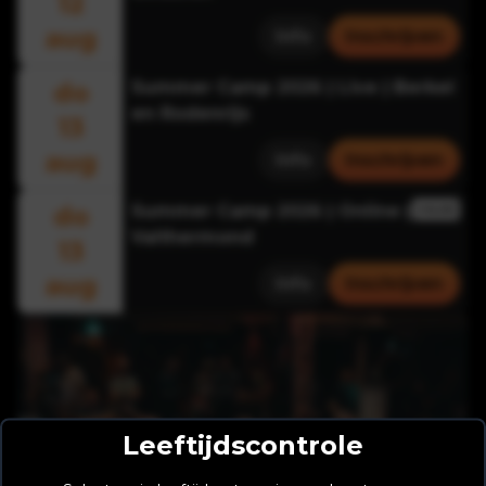
12
aug
Info
Inschrijven
do
Summer Camp 2026 | Live | Berkel
en Rodenrijs
13
aug
Info
Inschrijven
do
Summer Camp 2026 | Online |
ONLINE
Valthermond
13
aug
Info
Inschrijven
Leeftijdscontrole