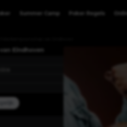
oker
Summer Camp
Poker Regels
Onli
 Pokerkampioenschap van Eindhoven
van Eindhoven
nline
gelijk