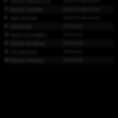
6
Willem Westerhuis
Kwartfinale ticket
7
Remko Telman
Kwartfinale ticket
8
Aad vd Ende
Kwartfinale ticket
9
Mattijs Kat
Wildcard
10
Jacky Schneiders
Wildcard
11
Willem de Rover
Wildcard
12
Tim Vervoort
Wildcard
13
Wesley Sanders
Wildcard