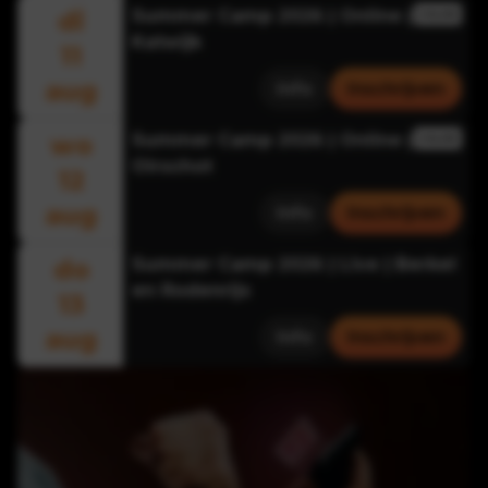
di
Summer Camp 2026 | Online |
ONLINE
Katwijk
11
aug
Info
Inschrijven
wo
Summer Camp 2026 | Online |
ONLINE
Oirschot
12
aug
Info
Inschrijven
do
Summer Camp 2026 | Live | Berkel
en Rodenrijs
13
aug
Info
Inschrijven