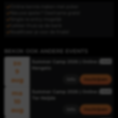
Online kennis maken met poker
Nieuwe speler? Deelname gratis!
Single re-entry mogelijk
Lekker thuis op de bank
Kwalificeer je voor de finale!
BEKIJK OOK ANDERE EVENTS
zo
Summer Camp 2026 | Online |
ONLINE
Hengelo
9
aug
Info
Inschrijven
ma
Summer Camp 2026 | Online |
ONLINE
Ter Heijde
10
aug
Info
Inschrijven