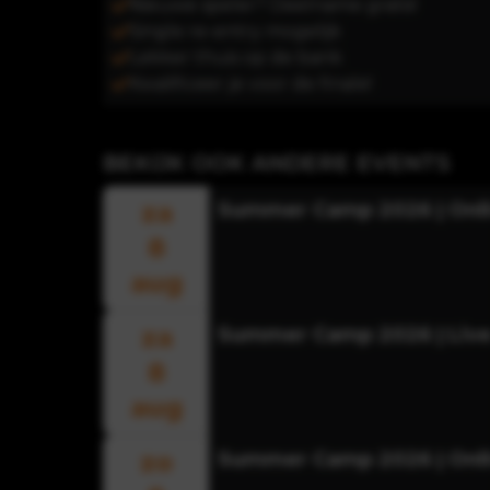
Nieuwe speler? Deelname gratis!
Single re-entry mogelijk
Lekker thuis op de bank
Kwalificeer je voor de finale!
BEKIJK OOK ANDERE EVENTS
za
Summer Camp 2026 | Onli
8
aug
za
Summer Camp 2026 | Live 
8
aug
zo
Summer Camp 2026 | Onli