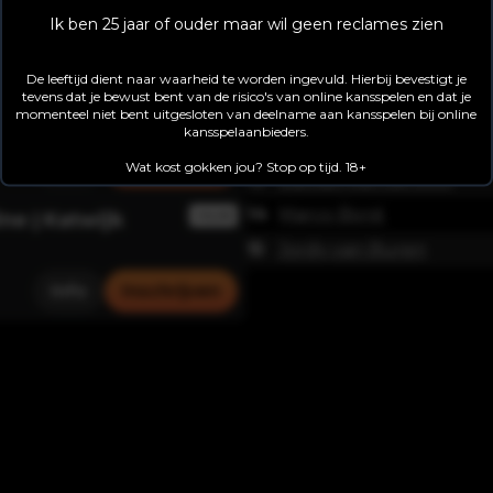
8
Danny de Harder
Ik ben 25 jaar of ouder maar wil geen reclames zien
9
Rob Bordewijk
Info
Inschrijven
10
Jos van Rheden
De leeftijd dient naar waarheid te worden ingevuld. Hierbij bevestigt je
e | Ter Heijde
ONLINE
tevens dat je bewust bent van de risico's van online kansspelen en dat je
11
Sander Barendse
momenteel niet bent uitgesloten van deelname aan kansspelen bij online
kansspelaanbieders.
12
Toon Michielse
Info
Inschrijven
Wat kost gokken jou? Stop op tijd. 18+
13
Damian van de Grift
14
Marco Borst
e | Katwijk
ONLINE
15
Jordy van Buren
Info
Inschrijven