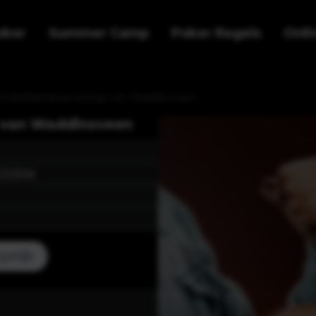
oker
Summer Camp
Poker Regels
Onli
 Pokerkampioenschap van Waddinxveen
 van Waddinxveen
Online
gelijk