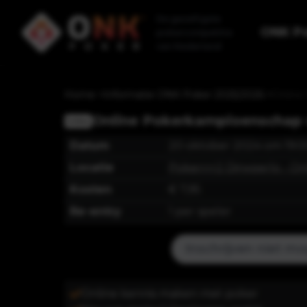
De gezelligste
ONK P
pokercompetitie
van Nederland
Home
>
Informatie ONK Poker 2025/2026
>
Online
Online Pokerkampioenschap 
Online
Datum
20 oktober 2024 om 19:0
Locatie
Pokerrrr2 Dinxperlo
- On
Kosten
€
7,95
Re-entry
1
per speler
Inschrijven niet mo
Online kennis maken met poker