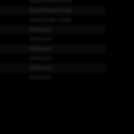
Kwartfinale ticket
Kwartfinale ticket
Kwartfinale ticket
Wildcard
Wildcard
Wildcard
Wildcard
Wildcard
Wildcard