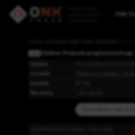
De gezelligste
ONK P
pokercompetitie
van Nederland
Home
>
Informatie ONK Poker 2025/2026
>
Online
Online Pokerkampioenschap 
Online
Datum
11 november 2024 om 19
Locatie
Pokerrrr2 Hasselt
- Onli
Kosten
€
7,95
Re-entry
1
per speler
Inschrijven niet mo
Online kennis maken met poker