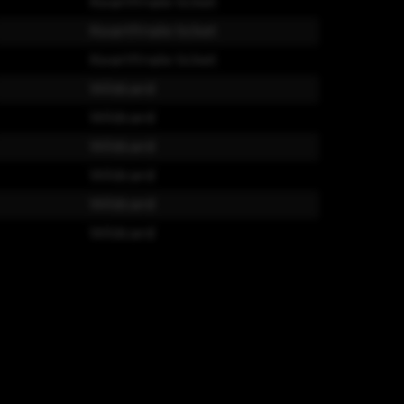
Kwartfinale ticket
Kwartfinale ticket
Kwartfinale ticket
Wildcard
Wildcard
Wildcard
Wildcard
Wildcard
Wildcard