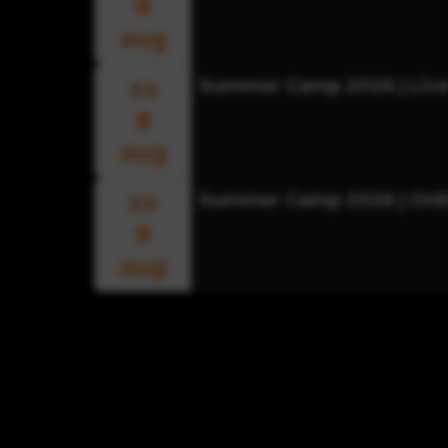
8
aug
za
Summer Camp 2026 | Live 
8
aug
zo
Summer Camp 2026 | Onli
9
aug