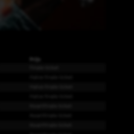
Prijs
Finale ticket
Halve finale ticket
Halve finale ticket
Halve finale ticket
Kwartfinale ticket
Kwartfinale ticket
Kwartfinale ticket