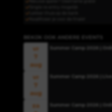
Nieuwe speler? Deelname gratis!
Single re-entry mogelijk
Lekker thuis op de bank
Kwalificeer je voor de finale!
BEKIJK OOK ANDERE EVENTS
vr
Summer Camp 2026 | Onli
7
aug
vr
Summer Camp 2026 | Live
7
aug
za
Summer Camp 2026 | Onli