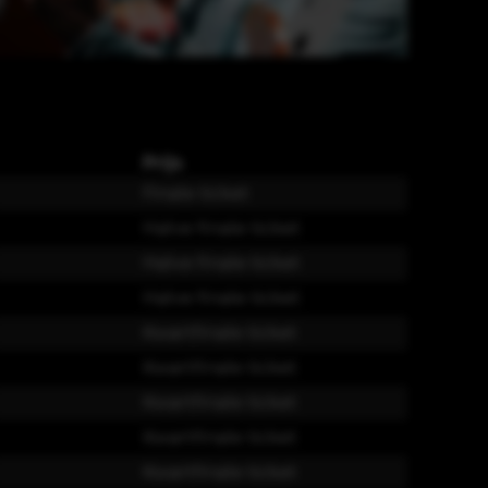
Prijs
Finale ticket
Halve finale ticket
Halve finale ticket
Halve finale ticket
Kwartfinale ticket
Kwartfinale ticket
Kwartfinale ticket
Kwartfinale ticket
Kwartfinale ticket