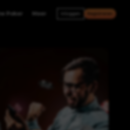
ne Poker
Meer
Inloggen
Registreren