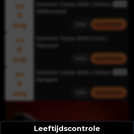
za
Summer Camp 2026 | Online |
ONLINE
Willemstad
8
aug
Info
Inschrijven
za
Summer Camp 2026 | Live |
Oirschot
8
aug
Info
Inschrijven
zo
Summer Camp 2026 | Online |
ONLINE
Hengelo
9
aug
Info
Inschrijven
Leeftijdscontrole