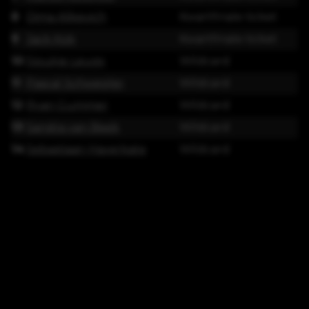
8
Dima Alikevich
Kwartfinale ticket
9
Jack Kok
Kwartfinale ticket
10
Sjoukje Leugs
Wildcard
11
Pascal Schwegler
Wildcard
12
Ryan Gummer
Wildcard
13
Sandra van Beek
Wildcard
14
Sebastiaan Haverkate
Wildcard