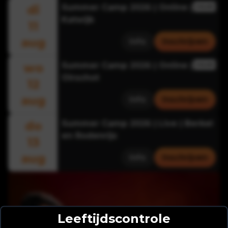
di
Summer Camp 2026 | Online |
ONLINE
Katwijk
11
aug
Info
Inschrijven
wo
Summer Camp 2026 | Online |
ONLINE
Oirschot
12
aug
Info
Inschrijven
do
Summer Camp 2026 | Live | Berkel
en Rodenrijs
13
aug
Info
Inschrijven
Leeftijdscontrole