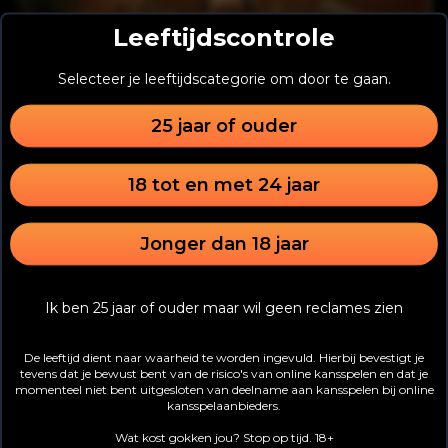
Leeftijdscontrole
Selecteer je leeftijdscategorie om door te gaan.
25 jaar of ouder
18 tot en met 24 jaar
Jonger dan 18 jaar
Uitslag
95
deelnemers
Ik ben 25 jaar of ouder maar wil geen reclames zien
#
Speler
Prijs
De leeftijd dient naar waarheid te worden ingevuld. Hierbij bevestigt je
1
Esmay Porte
Finale ticket
tevens dat je bewust bent van de risico's van online kansspelen en dat je
momenteel niet bent uitgesloten van deelname aan kansspelen bij online
Halve finale
kansspelaanbieders.
2
Loek Vleeshouwers
ticket
Wat kost gokken jou? Stop op tijd. 18+