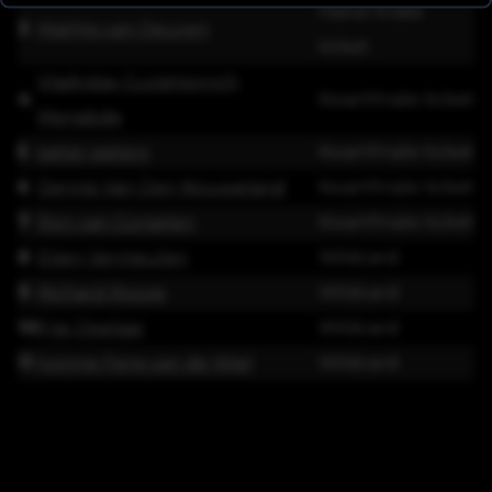
Halve finale
3
Mathijs van Deuren
ticket
Vladyslav Guramovych
4
Kwartfinale ticket
Menabde
5
peter peters
Kwartfinale ticket
6
Dennis Van Den Nouweland
Kwartfinale ticket
7
Ron van Gorselen
Kwartfinale ticket
8
Etien Vermeulen
Wildcard
9
Richard Rooze
Wildcard
10
Frie IJpelaar
Wildcard
11
Ivonne Fens van de Wiel
Wildcard