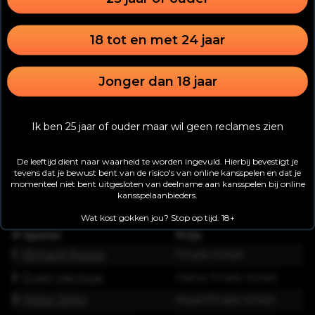
18 tot en met 24 jaar
Jonger dan 18 jaar
Ik ben 25 jaar of ouder maar wil geen reclames zien
De leeftijd dient naar waarheid te worden ingevuld. Hierbij bevestigt je
tevens dat je bewust bent van de risico's van online kansspelen en dat je
Uitslag
momenteel niet bent uitgesloten van deelname aan kansspelen bij online
kansspelaanbieders.
59
deelnemers
Wat kost gokken jou? Stop op tijd. 18+
#
Speler
Prijs
1
Richard Rooze
Finale ticket
2
Erwin Vermue
Halve finale ticket
3
Peter Dirks
Kwartfinale ticket