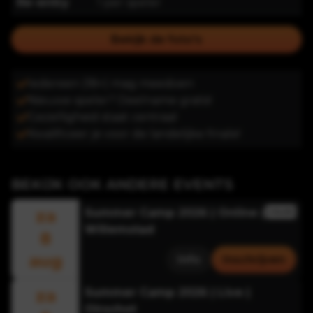
Re-entry
1
per speler
Bekijk de foto's
Iedereen (18+) mag meedoen
Nieuwe speler? Deelname gratis!
Gezelligheid staat centraal
Kwalificeer je voor de landelijke finale!
BEKIJK OOK ANDERE EVENTS
za
Summer Camp 2026 | Online |
ONLINE
Willemstad
8
aug
Info
Inschrijven
za
Summer Camp 2026 | Live |
Oirschot