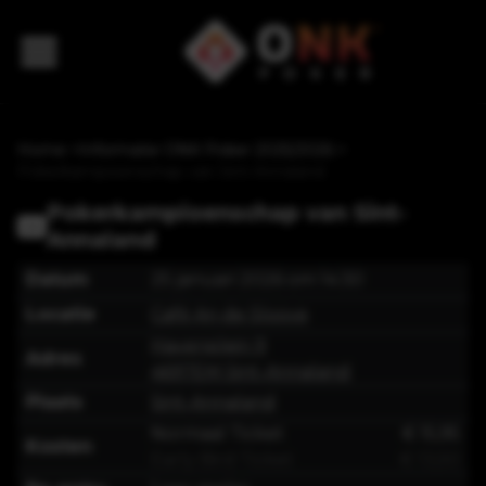
Home
>
Informatie ONK Poker 2025/2026
>
Pokerkampioenschap van Sint-Annaland
Pokerkampioenschap van Sint-
Live
Annaland
Datum
25 januari 2026 om 14:30
Locatie
Café An de Sloove
Havenplein
9
Adres
4697EM
Sint-Annaland
Plaats
Sint-Annaland
Normaal Ticket
€
15,95
Kosten
Early Bird Ticket
€
13,50