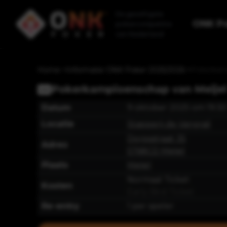
De gezelligste
ONK P
pokercompetitie
van Nederland
Home
>
Informatie ONK Poker 2025/2026
>
Pokerkamp
Pokerkampioenschap van Meijel
Live
Datum
9 oktober 2025 om 19:30
Locatie
Stapperij de Vangrail
Dorpsstraat
35
Adres
5768CD
Meijel
Plaats
Meijel
Normaal Ticket
Kosten
Early Bird Ticket
Re-entry
1
per speler