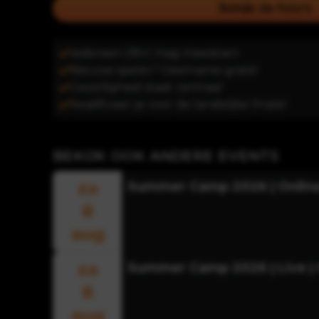
Bekijk de foto's
Iedereen (18+) mag meedoen
Nieuwe speler? Deelname gratis!
Gezelligheid staat centraal
Kwalificeer je voor de landelijke finale!
BEKIJK OOK ANDERE EVENTS
za
Summer Camp 2026 | Online
8
aug
za
Summer Camp 2026 | Live | 
8
aug