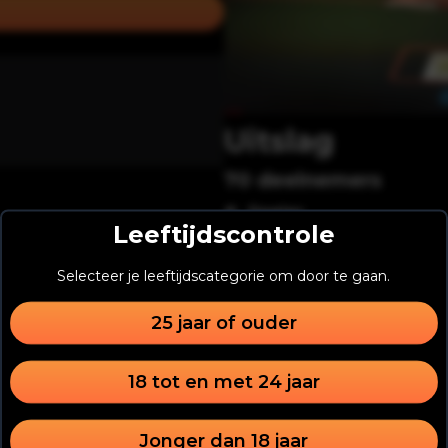
Uitslag
70
deelnemers
#
Speler
Leeftijdscontrole
1
Martijn Govers
 | Willemstad
ONLINE
2
Rick Verwegen
Selecteer je leeftijdscategorie om door te gaan.
3
Igor Szczerba
25 jaar of ouder
Info
Inschrijven
4
Damian van Hemert
5
Bart Eliens
Oirschot
18 tot en met 24 jaar
6
Onno Marsman
7
Daan Liebregts
Jonger dan 18 jaar
Info
Inschrijven