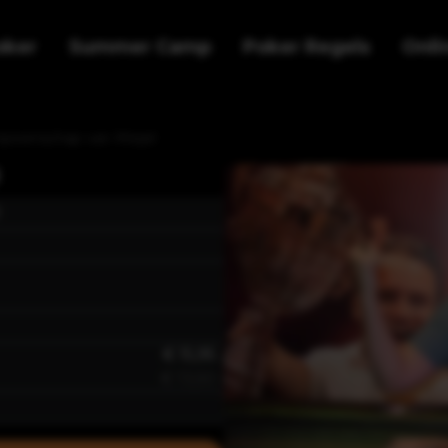
oker
Summer Camp
Poker Regels
Onli
ioenschap van Meijel
€
15,95
€
13,50