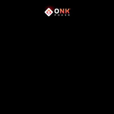
Home
>
Informatie ONK Poker 2025/2026
>
Informatie Finale ONK Poker
>
Seating Finale
>
Seating Dag 2 | Finale 25/26
Seating Dag 2 | Finale
25/26
Thomas Smedema
Auteur
Thomas is een bekend gezicht bij ONK Poker