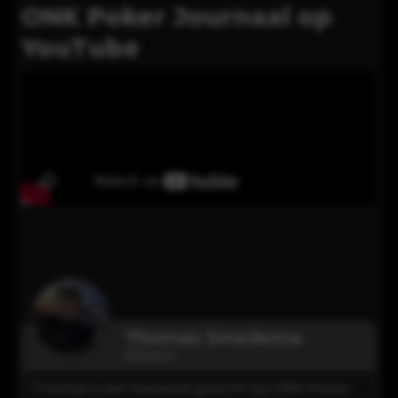
ONK Poker Journaal op
YouTube
Thomas Smedema
Auteur
Thomas is een bekend gezicht bij ONK Poker