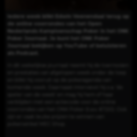
Iedere week blikt
Edwin Veenendaal
terug op
de online voorrondes van het Open
Nederlands Kampioenschap Poker in het ONK
Poker Journaal. Je kunt het ONK Poker
Journaal
bekijken op YouTube
of
beluisteren
als Podcast
.
In dit wekelijkse journaal neemt hij de toernooien
en prestaties van afgelopen week onder de loep
en blikt hij vooruit op de pokeragenda van
komende week. Daarnaast interviewt hij o.a. 'de
speler van de week' en mag hij hem of haar
verblijden met een actiecode voor
de online
voorrondes van het ONK Poker
(t.w.v. €7,50). Ook
zijn er vaak leuke prijzen te winnen van
pokerwinkel MEC Shop
.