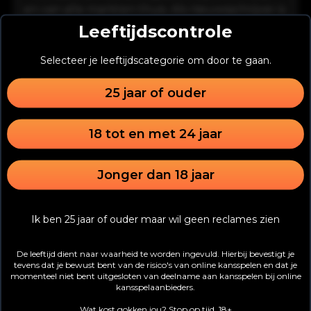
en van alle markten thuis. Als nieuwsschrijver is
hij vooral actief rondom alles wat met het
Leeftijdscontrole
spelen van ONK Poker te maken heeft.
Selecteer je leeftijdscategorie om door te gaan.
25 jaar of ouder
18 tot en met 24 jaar
za
Summer Camp 2026 |
LINE
ONLINE
Online | Willemstad
8
Jonger dan 18 jaar
aug
n
Info
Inschrijven
Ik ben 25 jaar of ouder maar wil geen reclames zien
De leeftijd dient naar waarheid te worden ingevuld. Hierbij bevestigt je
tevens dat je bewust bent van de risico's van online kansspelen en dat je
momenteel niet bent uitgesloten van deelname aan kansspelen bij online
kansspelaanbieders.
Wat kost gokken jou? Stop op tijd. 18+