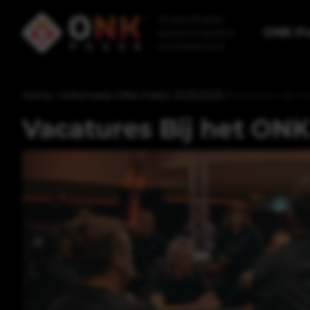
De gezelligste
ONK P
pokercompetitie
van Nederland
Home
>
Informatie ONK Poker 2025/2026
>
Vacatures Bij h
Vacatures Bij het ONK
Summer Camp 2026 | Live |
vr
Lonneker
7
aug
Info
Inschri