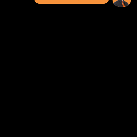
Contact
Abonneer je op onze nieuwsbrief
Aanmelden
rjarigen