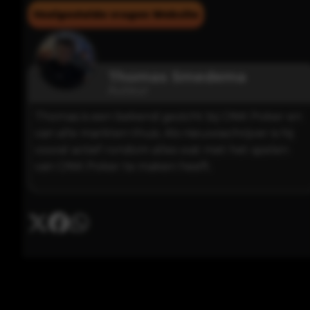
Veelgestelde vragen Website
Thomas Smedema
Auteur
Thomas is een bekend gezicht bij ONK Poker en
van alle markten thuis. Als nieuwsschrijver is hij
vooral actief rondom alles wat met het spelen
van ONK Poker te maken heeft.