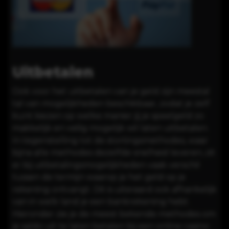
Uitbetalen
Ook voor het uitbetalen van je geld zijn meestal
tal van mogelijkheden beschikbaar, zodat je zelf
kunt kiezen op welke manier jij je speelgeld zo
makkelijk en veilig mogelijk wil laten uitbetalen.
In tegenstelling tot de stortingsmethodes, waar
bijna alle methodes dezelfde snelheid leveren, zit
er bij uitbetalingsmogelijkheden vaak verschil
tussen de termijn waarop je het geld op je
rekening ontvangt. Dit is uiteraard ook afhankelijk
van in welk land je een bankrekening hebt.
Hieronder zie je de meest bekende methodes om
je saldo uit te laten betalen bij een online casino: