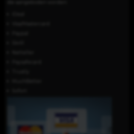
die aangeboden worden:
IDeal
Visa/Mastercard
Paypal
Skrill
Netteller
Paysafecard
Trustly
MuchBetter
Sofort