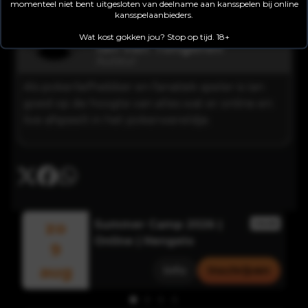
momenteel niet bent uitgesloten van deelname aan kansspelen bij online
kansspelaanbieders.
Wat kost gokken jou? Stop op tijd. 18+
Ian van Tongeren
Auteur
Als pokerliefhebber en fanatiek speler is Ian
goed op de hoogte van alles wat er online en
live afspeelt in het pokerwereldje.
zo
Summer Camp 2026 |
LINE
ONLINE
Online | Hengelo
9
aug
n
Info
Inschrijven