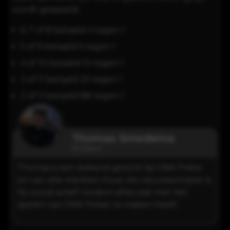
wordt gespeeld:
6, 7 of 8 betaald 4 tegen 1
5 of 9 betaald 6 tegen 1
4 of 10 betaald 10 tegen 1
3 of 11 betaald 25 tegen 1
2 of 11 betaald 88 tegen 1
Thomas Smedema
Auteur
Thomas is een bekend gezicht bij ONK Poker
en van alle markten thuis. Als nieuwsschrijver is
hij vooral actief rondom alles wat met het
spelen van ONK Poker te maken heeft.