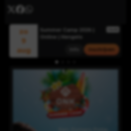
zo
Summer Camp 2026 |
LINE
ONLINE
Online | Hengelo
9
aug
n
Info
Inschrijven