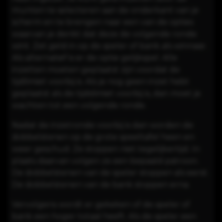
munten te selecteren aan de onderkant van je
scherm en te brengen naar een van de opties
waarvan je denkt dat deze de volgende ronde
wint. Zet geld in op de speler of bank als winnaar.
Als alternatief is er de optie gelijkspel. Alle
inzetten moeten geplaatst zijn voordat de
tijdlimiet voorbij is. Als je nog geen inzet hebt
geplaatst als de tijdslimiet voorbij is, dan moet je
wachten tot een volgende ronde.
Nadat de inzetronde voorbij is dan worden de
dobbelstenen op de grote speeltafel heen en
weer geschud. Ze stoppen niet tegelijkertijd. In
plaats daarvan volgen ze een bepaald patroon.
De dobbelstenen van de speler stoppen als eerst.
De dobbelstenen van de bank stoppen erna.
Vervolgens wordt er gekeken of de speler of
bank een hoger totaal heeft. Als de speler een