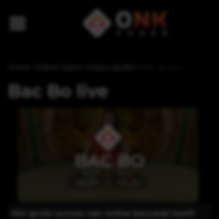
Home
>
Online Casino
>
Casino Spellen
>
Bac Bo live
Bac Bo live
Het grote succes van online baccarat heeft