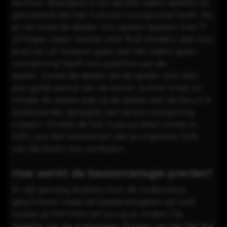
kennen. Blackjack is net als alle casino spellen zo
gecreëerd dat het huis een voorsprong heeft. Als
je net zoals de dealer zou spelen (passen met 17
of hoger, kaart nemen met 16 of minder), dan zou
je ervan uit moeten gaan dat het casino geen
voorsprong heeft ten opzichte van de
speler. Zowel de dealer als de speler wint dan
een gelijk aantal van de keren. Echter is het zo
omdat de dealer pas na de speler aan de beurt is
(zoals eerder gezegd), een grote voorsprong
creëert. Omdat dit het huisvoordeel omzet in
5,5%, zou dat betekenen dat je ongeveer 5,5%
van de keren zou verliezen.
Hoe werkt de basisstrategie precies?
Er zijn genoeg boeken over dit onderwerp
geschreven maar de basisstrategieën zijn ook
overal op het internet terug te vinden. De
meeste van de strategieën draaien om het feit dat