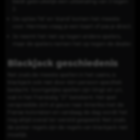
biedt gebruikelijk een uitbetaling van 3 tegen
2.
De opties ‘hit’ en ‘stand’ komen het meeste
voor. Hiermee vraag je een kaart of pas je direct.
Je neemt het niet op tegen andere spelers,
maar de spelers nemen het op tegen de dealer.
Blackjack geschiedenis
Net zoals de meeste spellen in het casino, is
blackjack ook niet door één persoon specifiek
bedacht. Soortgelijke spellen zijn Vingt-et-un,
wat in het Franstalig “21” betekent. Het spel
verspreidde zich al gauw naar Amerika met de
Franse kolonisten en vandaag de dag wordt het
nog altijd overal ter wereld gespeeld. Net zoals
de
poker regels
zijn de regels van blackjack niet
moeilijk.