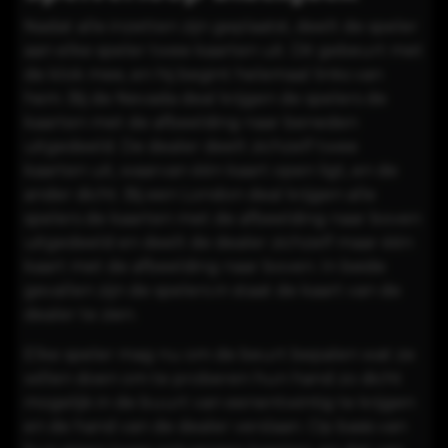
Nadat alle inzetten zijn geplaatst, deelt de speler
aan elke speler twee kaarten uit. Dit gebeurt met
de klok mee, en hij begint helemaal links van
hem. Bij de Nevada deal krijgen de spelers de
kaarten met de afbeelding naar beneden
uitgedeeld. De
dealer
deelt zichzelf twee
kaarten uit, waarvan één kaart open ligt, en de
ander dicht. Bij een London deal krijgen alle
spelers de kaarten met de afbeelding naar boven
uitgedeeld en deelt de dealer zichzelf maar één
kaart met de afbeelding naar boven. In beide
gevallen zijn de spelers in staat de kaart van de
dealer te zien.
Elke speler mag nu om de beurt bepalen wat ze
willen doen om te proberen hun hand zo dicht
mogelijk in de buurt van eenentwintig te krijgen
en de hand van de dealer verslaan. Op basis van