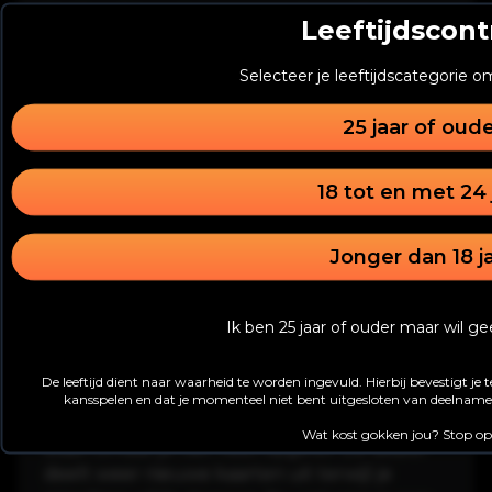
Het handsignaal voor passen is een kleine
Leeftijdscont
handbeweging over de kaarten heen terwijl je
zegt ‘pas’. Beeld je eens in dat iemand je eten
Selecteer je leeftijdscategorie o
aanbiedt en je zit al vol. Dat gebaar wat je
maakt terwijl je zegt ‘nee, dankje’, dat komt
25 jaar of oud
veel overeen. Als alternatief kun je ervoor
kiezen om de kaarten met de afbeelding naar
18 tot en met 24 
beneden onder de oorspronkelijke inzet te
schuiven.
Jonger dan 18 j
Het is belangrijk om te allen tijde te
concentreren op de tafel. Er gaan verschillende
verhalen rond over wat er zou kunnen
Ik ben 25 jaar of ouder maar wil g
gebeuren als je even niet oplet. Neem als
voorbeeld: je let even niet op en maakt een
De leeftijd dient naar waarheid te worden ingevuld. Hierbij bevestigt je 
praatje met iemand naast je aan tafel.
kansspelen en dat je momenteel niet bent uitgesloten van deelname 
Vervolgens win je een hand en blijft de inzet
Wat kost gokken jou? Stop op t
staan omdat je niet hebt opgelet. De dealer
deelt weer nieuwe kaarten uit terwijl je