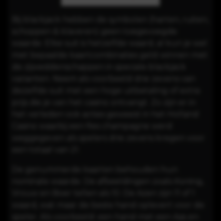
Bij blackjack hebben de symbolen (harten, ruiten,
schoppen & klaveren) geen toegevoegde
waarde. Elke suit is hetzelfde waard, al kun je wel
met bepaalde kaartcombinaties geld winnen met
de zijweddenschappen in speciale blackjack
varianten. Neem als voorbeeld drie zevens van
dezelfde suit met een hoge uitbetaling of extra
prijs die je van het casino ontvangt. Zo zijn er in
het verleden ook acties geweest in het
Holland
Casino
waarbij een fles champagne werd
weggegeven als spelers drie zevens kregen voor
een totaal van 21.
De genummerde kaarten behouden hun
nominale waarde. De afbeeldingen zoals Koning,
Vrouw en Boer tellen als 10. De Azen zijn 11 of 1
waard, wat maar de beste hand oplevert voor de
speler. Als voorbeeld: een hand met een Aas en