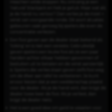
misschien wilde stoppen. Nu ontvang je een
‘natural’ blackjack en heb je geluk. Maar wat als
je de hand nu verloor? Dan verlies je de inzet +
winst van voorgaande ronde. Dit soort situaties
gebeuren vaak genoeg bij spelers die even de
concentratie verliezen.
Een fooi geven aan de dealer staat bekend als
‘toking’ en is niet een vereiste. Gebruikelijk
geven spelers een leuke fooi als ze een paar
handen achter elkaar hebben gewonnen of
besluiten uit te betalen en de winst aanzienlijk
is. Spelers die verlies staan geven zelfs fooi weg
om de sfeer aan tafel te verbeteren. Je kunt
ervoor kiezen dat je een weddenschap plaatst
voor de dealer. Als je de hand wint, dan krijgt de
dealer twee keer de fooi. Als je verliest, dan
krijgt de dealer niets.
Het is een goed idee om geld te wisselen voor