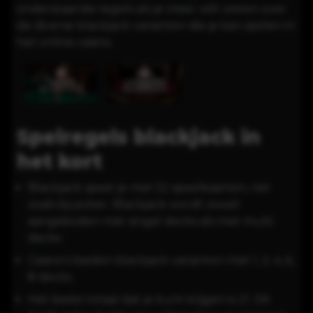
onderstaande tegels als je meer wilt weten over
de diverse blackjack varianten die je kan spelen in
het online casino.
Spelregels blackjack in
het kort
Blackjack speel je met 52 speelkaarten, net
zoals bij
poker
. Blackjack wordt zowel
aangeboden met singel decks als met multi
decks.
Casino’s bieden blackjack varianten met 1, 2, 4, 6,
8 decks.
Het beste totaal dat je kunt krijgen is 21. Dit