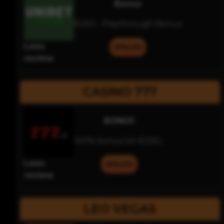
Bonus
€250,- Playthrough Bonus
Lees
SPELEN
review
CASINO 777
BONUS
100% bonus tot €250,-
Lees
SPELEN
review
LEO VEGAS