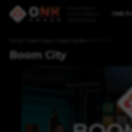
De gezelligste
ONK P
pokercompetitie
van Nederland
Home
>
Online Casino
>
Casino Spellen
>
Boom City
Boom City
| Online |
Summer Camp 2026 | Online
ma
ONLINE
Ter Heijde
10
aug
Inschrijven
Info
Insch