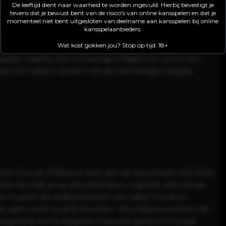
De leeftijd dient naar waarheid te worden ingevuld. Hierbij bevestigt je
tevens dat je bewust bent van de risico's van online kansspelen en dat je
momenteel niet bent uitgesloten van deelname aan kansspelen bij online
agmatic Play
kansspelaanbieders.
Wat kost gokken jou? Stop op tijd. 18+
en die tijdens het basisspel geactiveerd kunnen
lijk waarbij alle vermenigvuldigers (1x, 2x en 5x)
m kans te maken op een van de vermenigvuldigde
bellen (Goud of Blauw) met aan de bovenkant elk 500x
n en heb je op de juiste kleur ingezet, dan win je
den tussen de dobbelstenen van tabel Goud en
e ogen wint na drie beurten. Vervolgens worden de
opgeteld om te bepalen hoeveel geld je in totaal