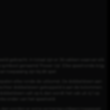
beeld gebracht. In totaal zijn er 36 vakken waarvan elk
us symbool genaamd ‘Power Up’. Elke speelronde krijg
n toepassing zijn bij dit spel.
epalen elke ronde de uitkomst. De dobbelsteen aan
de rechter dobbelsteen gekoppeld is aan de kolommen.
dobbelsteen valt op 6, dan wordt het vak uit rij 1 op
inks onder van het speelveld.
 dan worden er extra vermenigvuldigers toegepast