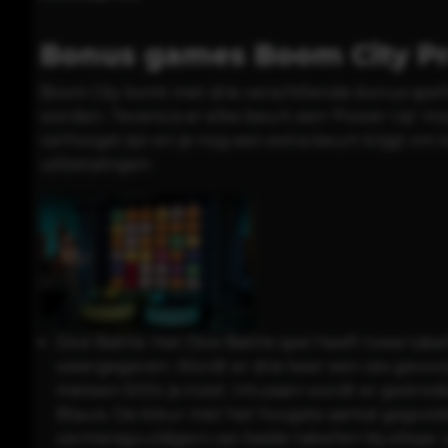
Bonus games Boom City Pr
Boom City komt met drie verschillende bonus spell
worden. Tevens is er elke beurt een ‘Power Up’ moge
verhoogd zijn en je nog een extra beurt krijgt o
uitbetalingen.
Dice Battle: Het Dice Battle spel heeft twee ta
weergegeven. Wordt er drie keer een zes geworpe
meteen 500x je inzet. Intussen wordt er gestre
Blauw. De kleur met het hoogste aantal gegooid
vermenigvuldigers van beide tabellen bij elkaar 