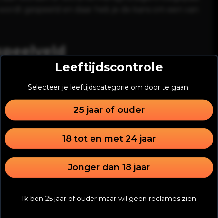
 wordt gespeeld en daar heb je de kans om een van
speelveld
Leeftijdscontrole
Uitbetaling
Selecteer je leeftijdscategorie om door te gaan.
1 tegen 1
2 tegen 1
5 tegen 1
25 jaar of ouder
Minimaal 3x
Minimaal 5x
Minimaal 10x
18 tot en met 24 jaar
Jonger dan 18 jaar
speelveld
12 tot 13 1 tegen 1 Zilver – 2x 9 tot 11 2 tegen 1 Goud
Ik ben 25 jaar of ouder maar wil geen reclames zien
3x Lucky Drop 1 tot 2 Minimaal 5x Boom or Bust 0 tot 1