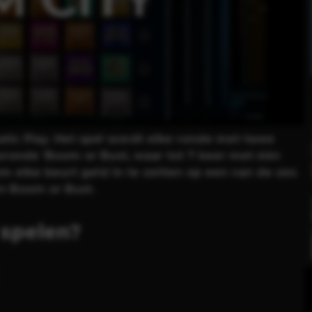
atic Play. Het spel wordt elke ronde met twee
ronde ‘Boom or Bust, waar tot 7 keer met één
 elke beurt geld in te zetten op een van de zes
 en Boom or Bust.
 spelen?