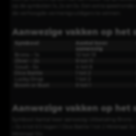
op de symbolen 1x, 2x en 5x. Een extra speelronde
de verhoogde vermenigvuldigers te winnen.
Aanwezige vakken op het 
Symbool
Aantal keer
aanwezig
Brons – 1x
12 tot 13
Zilver – 2x
9 tot 11
Goud – 5x
4 tot 6
Dice Battle
1 tot 2
Lucky Drop
1 tot 2
Boom or Bust
0 tot 1
Aanwezige vakken op het 
Symbool Aantal keer aanwezig Uitbetaling Brons – 1x 
– 5x 4 tot 6 5 tegen 1 Dice Battle 1 tot 2 Minimaal 
Minimaal 10x