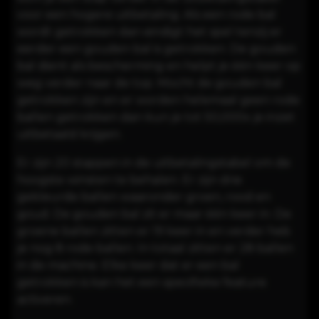
voor een hogere uitbetaling. Als een rode bal
wordt getrokken dan eindigt het spel tenzij er
eerder een gouden bal is getrokken. De gouden
bal dient als bescherming en helpt je één keer op
weg verder naar de top. Mocht de gouden bal
getrokken zijn en er worden helemaal geen rode
ballen getrokken dan kun je tot 50,000x je inzet
uitbetaald krijgen.
Er zijn 20 stappen in de uitbetalingstabel om de
hoogste winsten te behalen. Er zijn drie
gekleurde ballen waaronder groen, rood en
goud. De gouden bal zit er maar één keer in. De
groene ballen zitten er 19 keer in en verder heb
je nog 8 rode ballen. In totaal zitten er 28 ballen
in de machine. Elke keer dat er een bal
getrokken is kan het een specifieke feature
activeren.