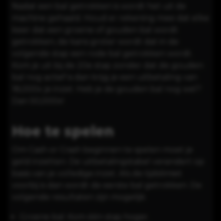
Nadat een bal getrokken is wordt het uit de
machine gehaald. Houd er rekening mee dat elke
keer dat een groene of gouden bal wordt
getrokken, de kans groter wordt dat in de
volgende stap een rode bal getrokken wordt.
Kom je uit bij de 20e stap zonder dat de gouden
bal nog actief is dan krijg je een uitbetaling van
18,000x je inzet. Heb je de gouden bal nog wel?
Dan 50,000x!
Hoe te spelen
Om Cash or Crash beginnen te spelen moet je
geld inzetten. De uitbetalingstabel verandert op
basis van je volledige inzet. Als de tijdslimiet
voorbij is dan wordt de eerste bal getrokken. De
volgende resultaten zijn mogelijk:
Groene bal: Kom één stap hoger.