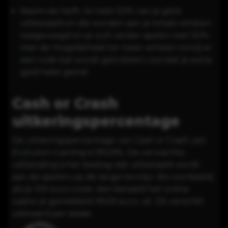
Neem de helft: Je hebt 50% van je geld
uitbetaald en die worden aan je totale winsten
toegevoegd en je zult verder spelen met 50%
met de mogelijkheid tot meer winsten tenzij er
een rode bal wordt getrokken voordat je extra
geld hebt geïnd.
Cash or Crash
uitkeringspercentage
De uitkeringspercentage van Cash or Crash van
Evolution Gaming is 99,59%. De verwachte
uitbetaling is het bedrag dat uitbetaald wordt
aan de spelers op de lange termijn. Als voorbeeld,
als je 100 euro inzet, dan betaald het online
casino je gemiddeld 99.59 euro uit. Dit verschilt
uiteraard per sessie.