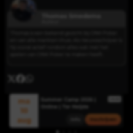
Thomas Smedema
Auteur
Thomas is een bekend gezicht bij ONK Poker
en van alle markten thuis. Als nieuwsschrijver is
hij vooral actief rondom alles wat met het
spelen van ONK Poker te maken heeft.
ma
Summer Camp 2026 |
ONLINE
Online | Ter Heijde
10
aug
n
Info
Inschrijven