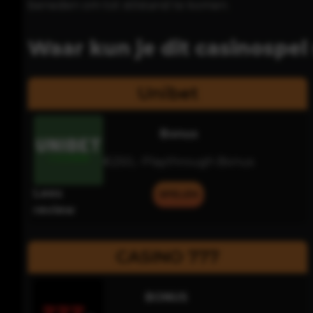
beneden om tot stilstand te komen.
Waar kun je dit casinospel
Unibet
Bonus
€250,- Playthrough Bonus
Lees
SPELEN
review
CASINO 777
BONUS