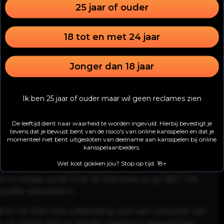
de bak. Je kunt op één of meer uitkomsten tegelijk
25 jaar of ouder
t de beelden uit. Maar dat is nog niet alles! Je kunt
. Deze zijn getraind om meerdere talen te spreken
18 tot en met 24 jaar
 wordt.
spelen. Net zoals met andere casino spellen van
Jonger dan 18 jaar
 welke plek je maar wilt. Belangrijk is wel dat je een
it onderbroken wordt. Evolution Gaming heeft een
 ze in oktober ook van de Kansspelautoriteit een
Ik ben 25 jaar of ouder maar wil geen reclames zien
De leeftijd dient naar waarheid te worden ingevuld. Hierbij bevestigt je
tevens dat je bewust bent van de risico's van online kansspelen en dat je
ng Dice
momenteel niet bent uitgesloten van deelname aan kansspelen bij online
kansspelaanbieders.
te leren en heeft het spel zijn charme juist te
Wat kost gokken jou? Stop op tijd. 18+
an drie dobbelstenen die in de “Lightning Tower”
 in totaal, vanaf 3 tot 18. Wanneer je op ‘BET ON
 op alle uitkomsten.
f 5x tot 150x. Een uitbetaling voor een uitkomst van
t 15x uit omdat het op minder manieren gegooid kan