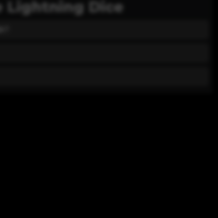
 Lightning Dice
k?