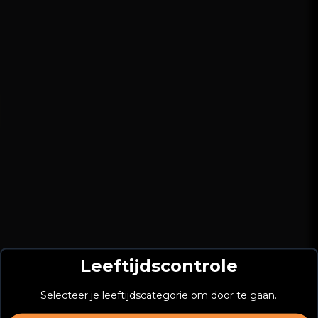
Leeftijdscontrole
online?
Selecteer je leeftijdscategorie om door te gaan.
aar je van denkt dat die in de volgende beurt gaat