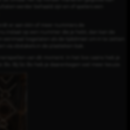
ltaten eerder behaald zijn en of spelers een
ordt er aan één of meer nummers de
nu inslaat op een nummer die je hebt, dan kan de
 eenmaal losgelaten als de tijdslimiet om in te zetten
n via obstakels in de plastieken bak.
nenspellen van dit moment. In het live casino heb je
c Bo. Bij
Sic Bo
heb je daarentegen wel meer keuze.