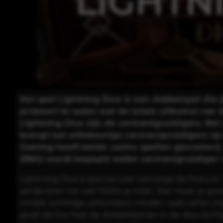
Het spel Lightning Dice is een dobbelspel die je
probeert te raden wat de totale uitkomst van d
Lightning Dice zijn de vermenigvuldigers. Net a
brengt het willekeurige vermenigvuldigers op
Gaming heeft beide casino spellen gecreëer
(RNG) wordt bepaald welke vermenigvuldiger v
Lightning Dice is spectaculair vanwege de feature 
geldprijzen tot wel 1000x je inzet. Wel moet je g
omdat sommige uitkomsten minder vaak vallen maa
gooit de live host de dobbelstenen in de doorzicht