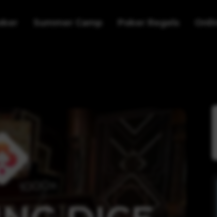
oker
Summer Camp
Poker Regels
Onli
Summer Camp 2026 | Online |
vr
ONLINE
Zwolle
7
aug
jven
Info
Inschrijven